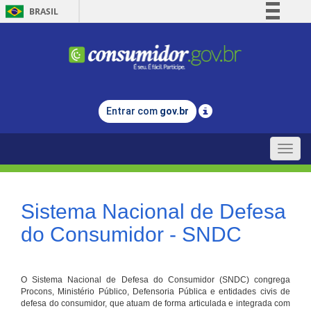
BRASIL
Simplifique!
Comunica BR
Participe
Acesso à informação
Entrar com
gov.br
Legislação
Canais
Toggle
naviga
Sistema Nacional de Defesa
do Consumidor - SNDC
O Sistema Nacional de Defesa do Consumidor (SNDC) congrega
Procons, Ministério Público, Defensoria Pública e entidades civis de
defesa do consumidor, que atuam de forma articulada e integrada com