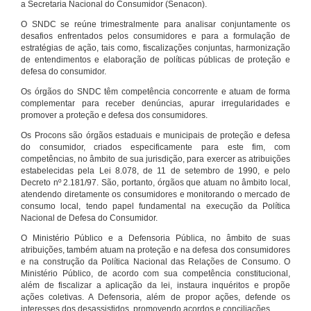
a Secretaria Nacional do Consumidor (Senacon).
O SNDC se reúne trimestralmente para analisar conjuntamente os
desafios enfrentados pelos consumidores e para a formulação de
estratégias de ação, tais como, fiscalizações conjuntas, harmonização
de entendimentos e elaboração de políticas públicas de proteção e
defesa do consumidor.
Os órgãos do SNDC têm competência concorrente e atuam de forma
complementar para receber denúncias, apurar irregularidades e
promover a proteção e defesa dos consumidores.
Os Procons são órgãos estaduais e municipais de proteção e defesa
do consumidor, criados especificamente para este fim, com
competências, no âmbito de sua jurisdição, para exercer as atribuições
estabelecidas pela Lei 8.078, de 11 de setembro de 1990, e pelo
Decreto nº 2.181/97. São, portanto, órgãos que atuam no âmbito local,
atendendo diretamente os consumidores e monitorando o mercado de
consumo local, tendo papel fundamental na execução da Política
Nacional de Defesa do Consumidor.
O Ministério Público e a Defensoria Pública, no âmbito de suas
atribuições, também atuam na proteção e na defesa dos consumidores
e na construção da Política Nacional das Relações de Consumo. O
Ministério Público, de acordo com sua competência constitucional,
além de fiscalizar a aplicação da lei, instaura inquéritos e propõe
ações coletivas. A Defensoria, além de propor ações, defende os
interesses dos desassistidos, promovendo acordos e conciliações.