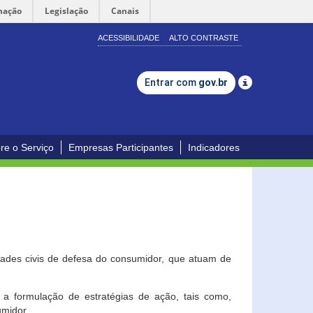
mação
Legislação
Canais
ACESSIBILIDADE
ALTO CONTRASTE
Entrar com
gov.br
re o Serviço
Empresas Participantes
Indicadores
dades civis de defesa do consumidor, que atuam de
a formulação de estratégias de ação, tais como,
umidor.