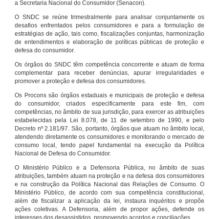
a Secretaria Nacional do Consumidor (Senacon).
O SNDC se reúne trimestralmente para analisar conjuntamente os
desafios enfrentados pelos consumidores e para a formulação de
estratégias de ação, tais como, fiscalizações conjuntas, harmonização
de entendimentos e elaboração de políticas públicas de proteção e
defesa do consumidor.
Os órgãos do SNDC têm competência concorrente e atuam de forma
complementar para receber denúncias, apurar irregularidades e
promover a proteção e defesa dos consumidores.
Os Procons são órgãos estaduais e municipais de proteção e defesa
do consumidor, criados especificamente para este fim, com
competências, no âmbito de sua jurisdição, para exercer as atribuições
estabelecidas pela Lei 8.078, de 11 de setembro de 1990, e pelo
Decreto nº 2.181/97. São, portanto, órgãos que atuam no âmbito local,
atendendo diretamente os consumidores e monitorando o mercado de
consumo local, tendo papel fundamental na execução da Política
Nacional de Defesa do Consumidor.
O Ministério Público e a Defensoria Pública, no âmbito de suas
atribuições, também atuam na proteção e na defesa dos consumidores
e na construção da Política Nacional das Relações de Consumo. O
Ministério Público, de acordo com sua competência constitucional,
além de fiscalizar a aplicação da lei, instaura inquéritos e propõe
ações coletivas. A Defensoria, além de propor ações, defende os
interesses dos desassistidos, promovendo acordos e conciliações.