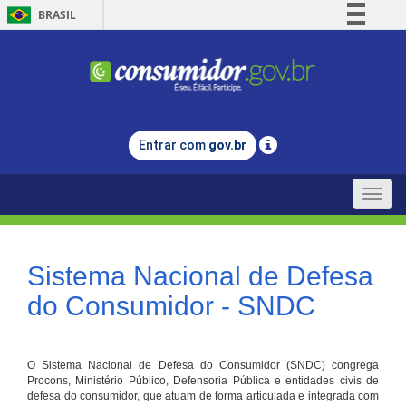
BRASIL
Simplifique!
Comunica BR
Participe
Acesso à informação
Entrar com
gov.br
Legislação
Canais
Toggle
naviga
Sistema Nacional de Defesa
do Consumidor - SNDC
O Sistema Nacional de Defesa do Consumidor (SNDC) congrega
Procons, Ministério Público, Defensoria Pública e entidades civis de
defesa do consumidor, que atuam de forma articulada e integrada com