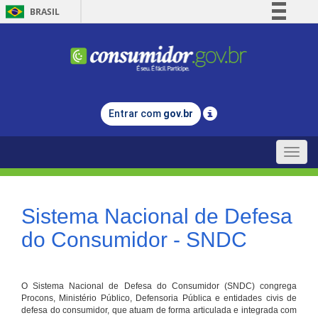
BRASIL
Simplifique!
Comunica BR
Participe
Acesso à informação
Entrar com
gov.br
Legislação
Canais
Toggle
naviga
Sistema Nacional de Defesa
do Consumidor - SNDC
O Sistema Nacional de Defesa do Consumidor (SNDC) congrega
Procons, Ministério Público, Defensoria Pública e entidades civis de
defesa do consumidor, que atuam de forma articulada e integrada com