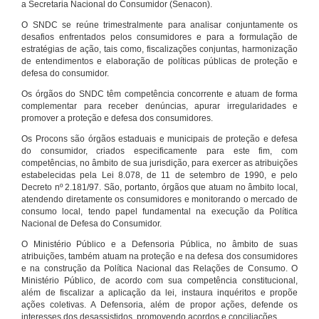
a Secretaria Nacional do Consumidor (Senacon).
O SNDC se reúne trimestralmente para analisar conjuntamente os
desafios enfrentados pelos consumidores e para a formulação de
estratégias de ação, tais como, fiscalizações conjuntas, harmonização
de entendimentos e elaboração de políticas públicas de proteção e
defesa do consumidor.
Os órgãos do SNDC têm competência concorrente e atuam de forma
complementar para receber denúncias, apurar irregularidades e
promover a proteção e defesa dos consumidores.
Os Procons são órgãos estaduais e municipais de proteção e defesa
do consumidor, criados especificamente para este fim, com
competências, no âmbito de sua jurisdição, para exercer as atribuições
estabelecidas pela Lei 8.078, de 11 de setembro de 1990, e pelo
Decreto nº 2.181/97. São, portanto, órgãos que atuam no âmbito local,
atendendo diretamente os consumidores e monitorando o mercado de
consumo local, tendo papel fundamental na execução da Política
Nacional de Defesa do Consumidor.
O Ministério Público e a Defensoria Pública, no âmbito de suas
atribuições, também atuam na proteção e na defesa dos consumidores
e na construção da Política Nacional das Relações de Consumo. O
Ministério Público, de acordo com sua competência constitucional,
além de fiscalizar a aplicação da lei, instaura inquéritos e propõe
ações coletivas. A Defensoria, além de propor ações, defende os
interesses dos desassistidos, promovendo acordos e conciliações.