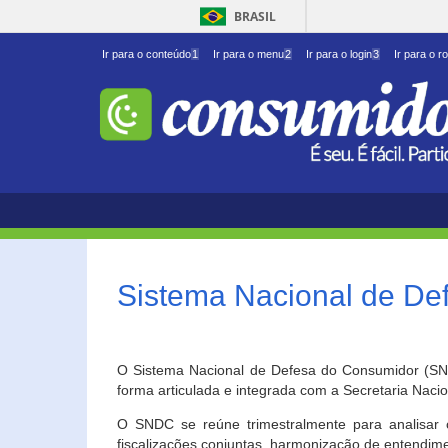
BRASIL
Ir para o conteúdo
1
Ir para o menu
2
Ir para o login
3
Ir para o r
Sistema Nacional de D
O Sistema Nacional de Defesa do Consumidor (SNDC
forma articulada e integrada com a Secretaria Nac
O SNDC se reúne trimestralmente para analisar 
fiscalizações conjuntas, harmonização de entendime