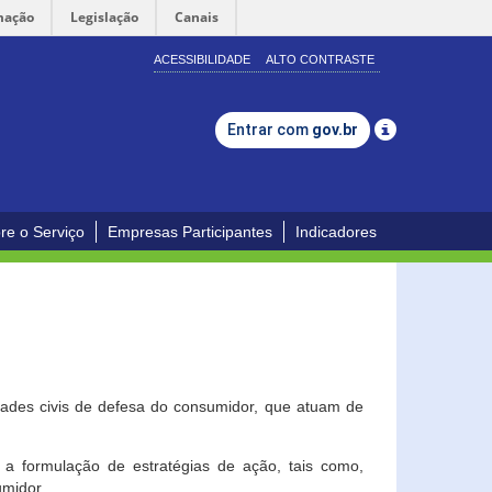
mação
Legislação
Canais
ACESSIBILIDADE
ALTO CONTRASTE
Entrar com
gov.br
re o Serviço
Empresas Participantes
Indicadores
dades civis de defesa do consumidor, que atuam de
a formulação de estratégias de ação, tais como,
umidor.