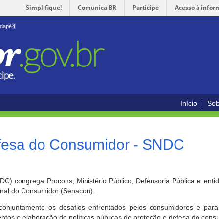
Simplifique!
Comunica BR
Participe
Acesso à infor
odapé
4
Início
Sob
efesa do Consumidor - SNDC
) congrega Procons, Ministério Público, Defensoria Pública e enti
ional do Consumidor (Senacon).
conjuntamente os desafios enfrentados pelos consumidores e para 
ntos e elaboração de políticas públicas de proteção e defesa do cons