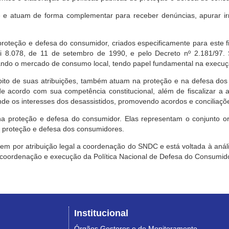
e atuam de forma complementar para receber denúncias, apurar irr
roteção e defesa do consumidor, criados especificamente para este f
ei 8.078, de 11 de setembro de 1990, e pelo Decreto nº 2.181/97.
ndo o mercado de consumo local, tendo papel fundamental na execuçã
mbito de suas atribuições, também atuam na proteção e na defesa dos
 acordo com sua competência constitucional, além de fiscalizar a ap
ende os interesses dos desassistidos, promovendo acordos e conciliaçõ
na proteção e defesa do consumidor. Elas representam o conjunto o
e proteção e defesa dos consumidores.
 tem por atribuição legal a coordenação do SNDC e está voltada à aná
, coordenação e execução da Política Nacional de Defesa do Consumido
Institucional
Órgãos Gestores e de Monitoramento