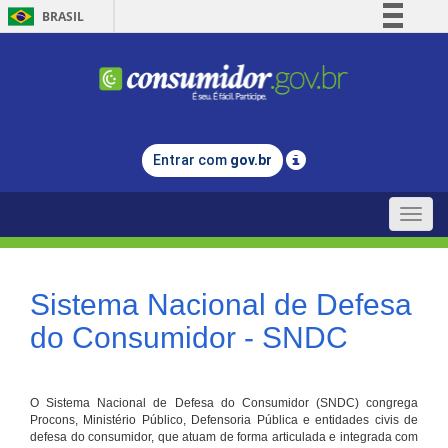
BRASIL
Simplifique!
Comunica BR
Participe
Acesso à informação
Entrar com
gov.br
Legislação
Canais
Toggle
naviga
Sistema Nacional de Defesa
do Consumidor - SNDC
O Sistema Nacional de Defesa do Consumidor (SNDC) congrega
Procons, Ministério Público, Defensoria Pública e entidades civis de
defesa do consumidor, que atuam de forma articulada e integrada com