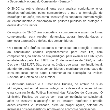
a Secretaria Nacional do Consumidor (Senacon).
O SNDC se reúne trimestralmente para analisar conjuntamente os
desafios enfrentados pelos consumidores e para a formulação de
estratégias de ação, tais como, fiscalizações conjuntas, harmonização
de entendimentos e elaboração de políticas públicas de proteção e
defesa do consumidor.
Os órgãos do SNDC têm competência concorrente e atuam de forma
complementar para receber denúncias, apurar irregularidades e
promover a proteção e defesa dos consumidores.
Os Procons são órgãos estaduais e municipais de proteção e defesa
do consumidor, criados especificamente para este fim, com
competências, no âmbito de sua jurisdição, para exercer as atribuições
estabelecidas pela Lei 8.078, de 11 de setembro de 1990, e pelo
Decreto nº 2.181/97. São, portanto, órgãos que atuam no âmbito local,
atendendo diretamente os consumidores e monitorando o mercado de
consumo local, tendo papel fundamental na execução da Política
Nacional de Defesa do Consumidor.
O Ministério Público e a Defensoria Pública, no âmbito de suas
atribuições, também atuam na proteção e na defesa dos consumidores
e na construção da Política Nacional das Relações de Consumo. O
Ministério Público, de acordo com sua competência constitucional,
além de fiscalizar a aplicação da lei, instaura inquéritos e propõe
ações coletivas. A Defensoria, além de propor ações, defende os
interesses dos desassistidos, promovendo acordos e conciliações.