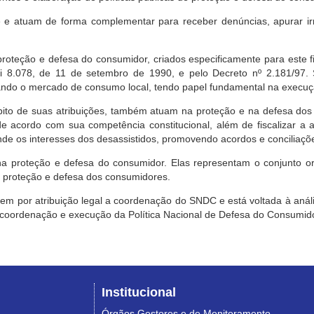
e atuam de forma complementar para receber denúncias, apurar irr
roteção e defesa do consumidor, criados especificamente para este f
ei 8.078, de 11 de setembro de 1990, e pelo Decreto nº 2.181/97.
ndo o mercado de consumo local, tendo papel fundamental na execuçã
mbito de suas atribuições, também atuam na proteção e na defesa dos
 acordo com sua competência constitucional, além de fiscalizar a ap
ende os interesses dos desassistidos, promovendo acordos e conciliaçõ
na proteção e defesa do consumidor. Elas representam o conjunto o
e proteção e defesa dos consumidores.
 tem por atribuição legal a coordenação do SNDC e está voltada à aná
, coordenação e execução da Política Nacional de Defesa do Consumido
Institucional
Órgãos Gestores e de Monitoramento