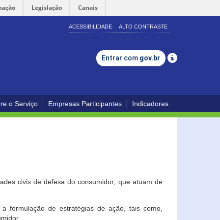
mação
Legislação
Canais
ACESSIBILIDADE
ALTO CONTRASTE
Entrar com
gov.br
re o Serviço
Empresas Participantes
Indicadores
dades civis de defesa do consumidor, que atuam de
a formulação de estratégias de ação, tais como,
umidor.