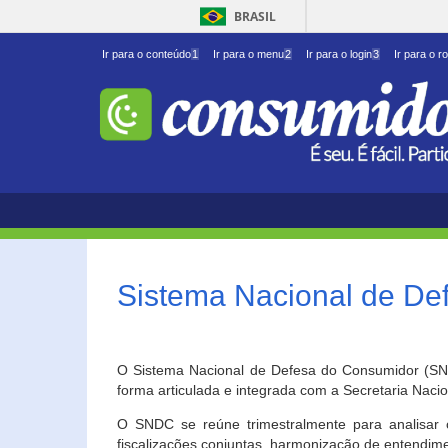
BRASIL
Ir para o conteúdo
1
Ir para o menu
2
Ir para o login
3
Ir para o r
Sistema Nacional de D
O Sistema Nacional de Defesa do Consumidor (SNDC
forma articulada e integrada com a Secretaria Nac
O SNDC se reúne trimestralmente para analisar 
fiscalizações conjuntas, harmonização de entendime