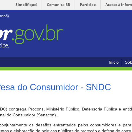
Simplifique!
Comunica BR
Participe
Acesso à infor
odapé
4
Início
Sob
efesa do Consumidor - SNDC
) congrega Procons, Ministério Público, Defensoria Pública e enti
ional do Consumidor (Senacon).
conjuntamente os desafios enfrentados pelos consumidores e para 
ntos e elaboração de políticas públicas de proteção e defesa do cons