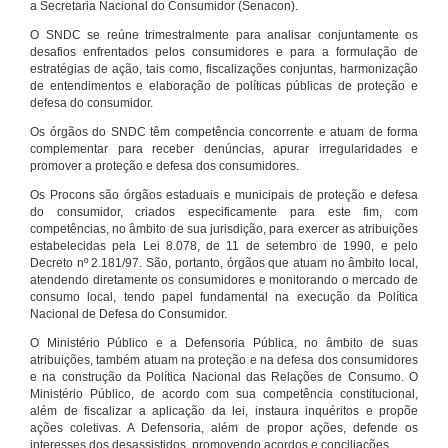
a Secretaria Nacional do Consumidor (Senacon).
O SNDC se reúne trimestralmente para analisar conjuntamente os
desafios enfrentados pelos consumidores e para a formulação de
estratégias de ação, tais como, fiscalizações conjuntas, harmonização
de entendimentos e elaboração de políticas públicas de proteção e
defesa do consumidor.
Os órgãos do SNDC têm competência concorrente e atuam de forma
complementar para receber denúncias, apurar irregularidades e
promover a proteção e defesa dos consumidores.
Os Procons são órgãos estaduais e municipais de proteção e defesa
do consumidor, criados especificamente para este fim, com
competências, no âmbito de sua jurisdição, para exercer as atribuições
estabelecidas pela Lei 8.078, de 11 de setembro de 1990, e pelo
Decreto nº 2.181/97. São, portanto, órgãos que atuam no âmbito local,
atendendo diretamente os consumidores e monitorando o mercado de
consumo local, tendo papel fundamental na execução da Política
Nacional de Defesa do Consumidor.
O Ministério Público e a Defensoria Pública, no âmbito de suas
atribuições, também atuam na proteção e na defesa dos consumidores
e na construção da Política Nacional das Relações de Consumo. O
Ministério Público, de acordo com sua competência constitucional,
além de fiscalizar a aplicação da lei, instaura inquéritos e propõe
ações coletivas. A Defensoria, além de propor ações, defende os
interesses dos desassistidos, promovendo acordos e conciliações.