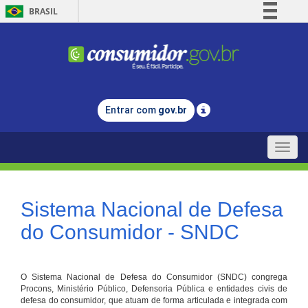
BRASIL
Simplifique!
Comunica BR
Participe
Acesso à informação
Entrar com
gov.br
Legislação
Canais
Toggle
naviga
Sistema Nacional de Defesa
do Consumidor - SNDC
O Sistema Nacional de Defesa do Consumidor (SNDC) congrega
Procons, Ministério Público, Defensoria Pública e entidades civis de
defesa do consumidor, que atuam de forma articulada e integrada com