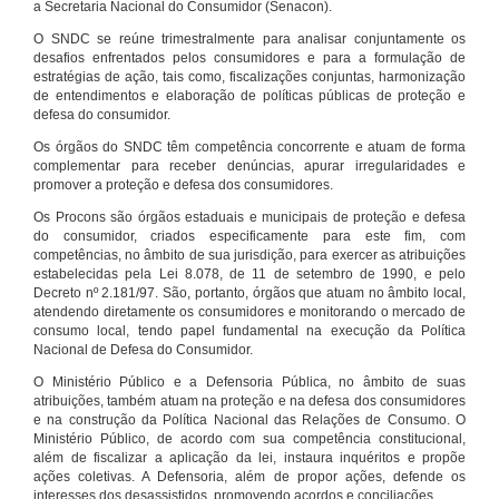
a Secretaria Nacional do Consumidor (Senacon).
O SNDC se reúne trimestralmente para analisar conjuntamente os
desafios enfrentados pelos consumidores e para a formulação de
estratégias de ação, tais como, fiscalizações conjuntas, harmonização
de entendimentos e elaboração de políticas públicas de proteção e
defesa do consumidor.
Os órgãos do SNDC têm competência concorrente e atuam de forma
complementar para receber denúncias, apurar irregularidades e
promover a proteção e defesa dos consumidores.
Os Procons são órgãos estaduais e municipais de proteção e defesa
do consumidor, criados especificamente para este fim, com
competências, no âmbito de sua jurisdição, para exercer as atribuições
estabelecidas pela Lei 8.078, de 11 de setembro de 1990, e pelo
Decreto nº 2.181/97. São, portanto, órgãos que atuam no âmbito local,
atendendo diretamente os consumidores e monitorando o mercado de
consumo local, tendo papel fundamental na execução da Política
Nacional de Defesa do Consumidor.
O Ministério Público e a Defensoria Pública, no âmbito de suas
atribuições, também atuam na proteção e na defesa dos consumidores
e na construção da Política Nacional das Relações de Consumo. O
Ministério Público, de acordo com sua competência constitucional,
além de fiscalizar a aplicação da lei, instaura inquéritos e propõe
ações coletivas. A Defensoria, além de propor ações, defende os
interesses dos desassistidos, promovendo acordos e conciliações.