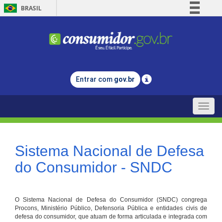
BRASIL
Simplifique!
Comunica BR
Participe
Acesso à informação
Entrar com
gov.br
Legislação
Canais
Toggle
naviga
Sistema Nacional de Defesa
do Consumidor - SNDC
O Sistema Nacional de Defesa do Consumidor (SNDC) congrega
Procons, Ministério Público, Defensoria Pública e entidades civis de
defesa do consumidor, que atuam de forma articulada e integrada com