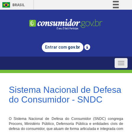
BRASIL
Simplifique!
Comunica BR
Participe
Acesso à informação
Entrar com
gov.br
Legislação
Canais
Toggle
naviga
Sistema Nacional de Defesa
do Consumidor - SNDC
O Sistema Nacional de Defesa do Consumidor (SNDC) congrega
Procons, Ministério Público, Defensoria Pública e entidades civis de
defesa do consumidor, que atuam de forma articulada e integrada com