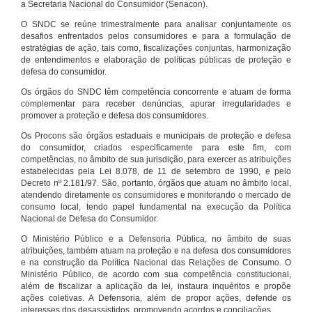
a Secretaria Nacional do Consumidor (Senacon).
O SNDC se reúne trimestralmente para analisar conjuntamente os
desafios enfrentados pelos consumidores e para a formulação de
estratégias de ação, tais como, fiscalizações conjuntas, harmonização
de entendimentos e elaboração de políticas públicas de proteção e
defesa do consumidor.
Os órgãos do SNDC têm competência concorrente e atuam de forma
complementar para receber denúncias, apurar irregularidades e
promover a proteção e defesa dos consumidores.
Os Procons são órgãos estaduais e municipais de proteção e defesa
do consumidor, criados especificamente para este fim, com
competências, no âmbito de sua jurisdição, para exercer as atribuições
estabelecidas pela Lei 8.078, de 11 de setembro de 1990, e pelo
Decreto nº 2.181/97. São, portanto, órgãos que atuam no âmbito local,
atendendo diretamente os consumidores e monitorando o mercado de
consumo local, tendo papel fundamental na execução da Política
Nacional de Defesa do Consumidor.
O Ministério Público e a Defensoria Pública, no âmbito de suas
atribuições, também atuam na proteção e na defesa dos consumidores
e na construção da Política Nacional das Relações de Consumo. O
Ministério Público, de acordo com sua competência constitucional,
além de fiscalizar a aplicação da lei, instaura inquéritos e propõe
ações coletivas. A Defensoria, além de propor ações, defende os
interesses dos desassistidos, promovendo acordos e conciliações.