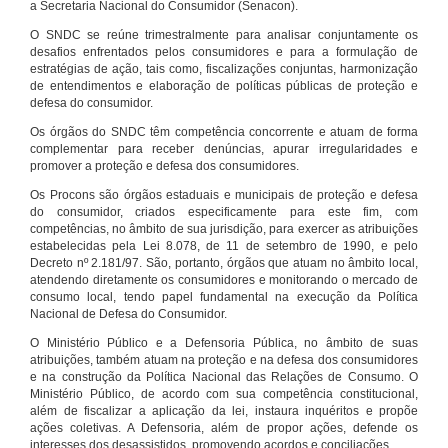
a Secretaria Nacional do Consumidor (Senacon).
O SNDC se reúne trimestralmente para analisar conjuntamente os
desafios enfrentados pelos consumidores e para a formulação de
estratégias de ação, tais como, fiscalizações conjuntas, harmonização
de entendimentos e elaboração de políticas públicas de proteção e
defesa do consumidor.
Os órgãos do SNDC têm competência concorrente e atuam de forma
complementar para receber denúncias, apurar irregularidades e
promover a proteção e defesa dos consumidores.
Os Procons são órgãos estaduais e municipais de proteção e defesa
do consumidor, criados especificamente para este fim, com
competências, no âmbito de sua jurisdição, para exercer as atribuições
estabelecidas pela Lei 8.078, de 11 de setembro de 1990, e pelo
Decreto nº 2.181/97. São, portanto, órgãos que atuam no âmbito local,
atendendo diretamente os consumidores e monitorando o mercado de
consumo local, tendo papel fundamental na execução da Política
Nacional de Defesa do Consumidor.
O Ministério Público e a Defensoria Pública, no âmbito de suas
atribuições, também atuam na proteção e na defesa dos consumidores
e na construção da Política Nacional das Relações de Consumo. O
Ministério Público, de acordo com sua competência constitucional,
além de fiscalizar a aplicação da lei, instaura inquéritos e propõe
ações coletivas. A Defensoria, além de propor ações, defende os
interesses dos desassistidos, promovendo acordos e conciliações.