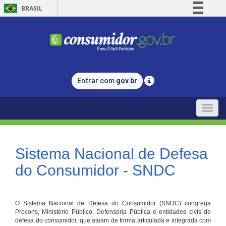
BRASIL
Simplifique!
Comunica BR
Participe
Acesso à informação
Entrar com
gov.br
Legislação
Canais
Toggle
naviga
Sistema Nacional de Defesa
do Consumidor - SNDC
O Sistema Nacional de Defesa do Consumidor (SNDC) congrega
Procons, Ministério Público, Defensoria Pública e entidades civis de
defesa do consumidor, que atuam de forma articulada e integrada com