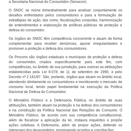
a Secretaria Nacional do Consumidor (Senacon).
O SNDC se reúne trimestralmente para analisar conjuntamente os
desafios enfrentados pelos consumidores e para a formulação de
estratégias de ação, tais como, fiscalizações conjuntas, harmonização
de entendimentos e elaboração de políticas públicas de proteção e
defesa do consumidor.
Os órgãos do SNDC têm competência concorrente e atuam de forma
complementar para receber denúncias, apurar irregularidades e
promover a proteção e defesa dos consumidores.
Os Procons são órgãos estaduais e municipais de proteção e defesa
do consumidor, criados especificamente para este fim, com
competências, no âmbito de sua jurisdição, para exercer as atribuições
estabelecidas pela Lei 8.078, de 11 de setembro de 1990, e pelo
Decreto nº 2.181/97. São, portanto, órgãos que atuam no âmbito local,
atendendo diretamente os consumidores e monitorando o mercado de
consumo local, tendo papel fundamental na execução da Política
Nacional de Defesa do Consumidor.
O Ministério Público e a Defensoria Pública, no âmbito de suas
atribuições, também atuam na proteção e na defesa dos consumidores
e na construção da Política Nacional das Relações de Consumo. O
Ministério Público, de acordo com sua competência constitucional,
além de fiscalizar a aplicação da lei, instaura inquéritos e propõe
ações coletivas. A Defensoria, além de propor ações, defende os
interesses dos desassistidos, promovendo acordos e conciliações.