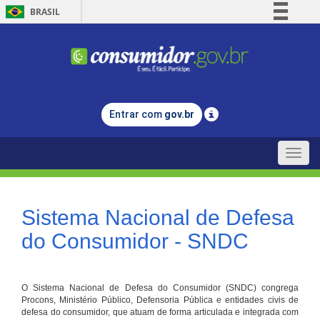
BRASIL
Simplifique!
Comunica BR
Participe
Acesso à informação
Entrar com
gov.br
Legislação
Canais
Toggle
naviga
Sistema Nacional de Defesa
do Consumidor - SNDC
O Sistema Nacional de Defesa do Consumidor (SNDC) congrega
Procons, Ministério Público, Defensoria Pública e entidades civis de
defesa do consumidor, que atuam de forma articulada e integrada com