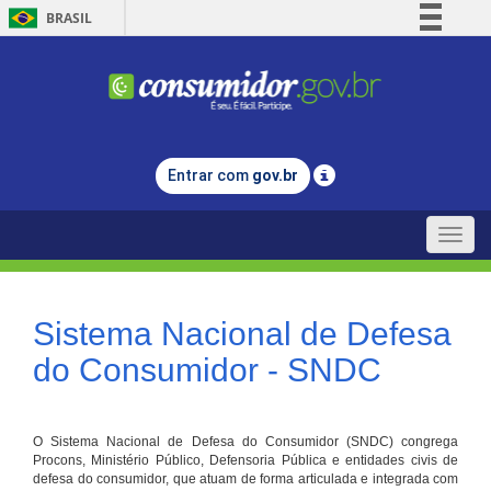
BRASIL
Simplifique!
Comunica BR
Participe
Acesso à informação
Entrar com
gov.br
Legislação
Canais
Toggle
naviga
Sistema Nacional de Defesa
do Consumidor - SNDC
O Sistema Nacional de Defesa do Consumidor (SNDC) congrega
Procons, Ministério Público, Defensoria Pública e entidades civis de
defesa do consumidor, que atuam de forma articulada e integrada com