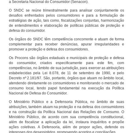
a Secretaria Nacional do Consumidor (Senacon).
O SNDC se reúne trimestralmente para analisar conjuntamente os
desafios enfrentados pelos consumidores e para a formulação de
estratégias de ação, tais como, fiscalizações conjuntas, harmonização
de entendimentos e elaboração de políticas públicas de proteção e
defesa do consumidor.
Os órgãos do SNDC têm competência concorrente e atuam de forma
complementar para receber denúncias, apurar irregularidades e
promover a proteção e defesa dos consumidores.
Os Procons são órgãos estaduais e municipais de proteção e defesa
do consumidor, criados especificamente para este fim, com
competências, no âmbito de sua jurisdição, para exercer as atribuições
estabelecidas pela Lei 8.078, de 11 de setembro de 1990, e pelo
Decreto nº 2.181/97. São, portanto, órgãos que atuam no âmbito local,
atendendo diretamente os consumidores e monitorando o mercado de
consumo local, tendo papel fundamental na execução da Política
Nacional de Defesa do Consumidor.
O Ministério Público e a Defensoria Pública, no âmbito de suas
atribuições, também atuam na proteção e na defesa dos consumidores
e na construção da Política Nacional das Relações de Consumo. O
Ministério Público, de acordo com sua competência constitucional,
além de fiscalizar a aplicação da lei, instaura inquéritos e propõe
ações coletivas. A Defensoria, além de propor ações, defende os
interesses dos desassistidos, promovendo acordos e conciliações.