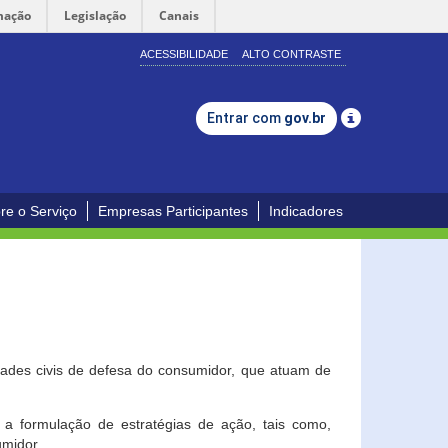
mação
Legislação
Canais
ACESSIBILIDADE
ALTO CONTRASTE
Entrar com
gov.br
re o Serviço
Empresas Participantes
Indicadores
dades civis de defesa do consumidor, que atuam de
a formulação de estratégias de ação, tais como,
umidor.