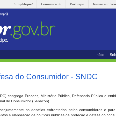
Simplifique!
Comunica BR
Participe
Acesso à infor
odapé
4
Início
Sob
efesa do Consumidor - SNDC
) congrega Procons, Ministério Público, Defensoria Pública e enti
ional do Consumidor (Senacon).
conjuntamente os desafios enfrentados pelos consumidores e para 
ntos e elaboração de políticas públicas de proteção e defesa do cons