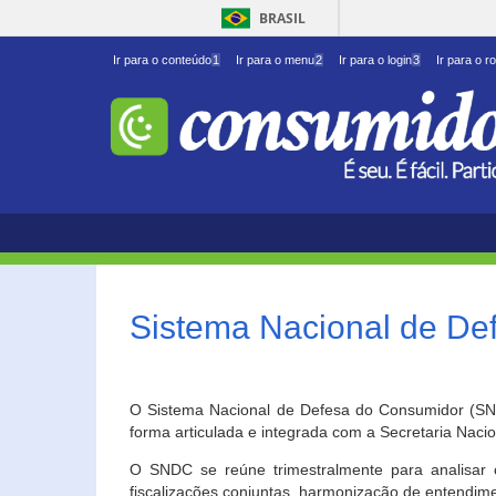
BRASIL
Ir para o conteúdo
1
Ir para o menu
2
Ir para o login
3
Ir para o r
Sistema Nacional de D
O Sistema Nacional de Defesa do Consumidor (SNDC
forma articulada e integrada com a Secretaria Nac
O SNDC se reúne trimestralmente para analisar 
fiscalizações conjuntas, harmonização de entendime