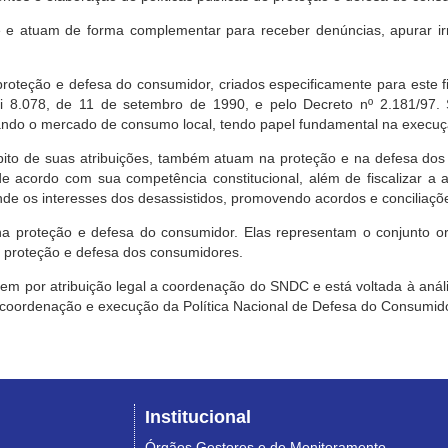
e atuam de forma complementar para receber denúncias, apurar irr
roteção e defesa do consumidor, criados especificamente para este f
ei 8.078, de 11 de setembro de 1990, e pelo Decreto nº 2.181/97.
ndo o mercado de consumo local, tendo papel fundamental na execuçã
mbito de suas atribuições, também atuam na proteção e na defesa dos
 acordo com sua competência constitucional, além de fiscalizar a ap
ende os interesses dos desassistidos, promovendo acordos e conciliaçõ
na proteção e defesa do consumidor. Elas representam o conjunto o
e proteção e defesa dos consumidores.
 tem por atribuição legal a coordenação do SNDC e está voltada à aná
, coordenação e execução da Política Nacional de Defesa do Consumido
Institucional
Órgãos Gestores e de Monitoramento