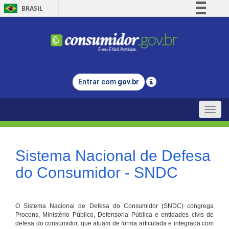
BRASIL
Simplifique!
Comunica BR
Participe
Acesso à informação
Entrar com
gov.br
Legislação
Canais
Toggle
naviga
Sistema Nacional de Defesa
do Consumidor - SNDC
O Sistema Nacional de Defesa do Consumidor (SNDC) congrega
Procons, Ministério Público, Defensoria Pública e entidades civis de
defesa do consumidor, que atuam de forma articulada e integrada com