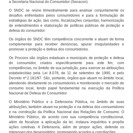
a Secretaria Nacional do Consumidor (Senacon).
O SNDC se reúne trimestralmente para analisar conjuntamente os
desafios enfrentados pelos consumidores e para a formulação de
estratégias de ação, tais como, fiscalizações conjuntas, harmonização
de entendimentos e elaboração de políticas públicas de proteção e
defesa do consumidor.
Os órgãos do SNDC têm competência concorrente e atuam de forma
complementar para receber denúncias, apurar irregularidades e
promover a proteção e defesa dos consumidores.
Os Procons são órgãos estaduais e municipais de proteção e defesa
do consumidor, criados especificamente para este fim, com
competências, no âmbito de sua jurisdição, para exercer as atribuições
estabelecidas pela Lei 8.078, de 11 de setembro de 1990, e pelo
Decreto nº 2.181/97. São, portanto, órgãos que atuam no âmbito local,
atendendo diretamente os consumidores e monitorando o mercado de
consumo local, tendo papel fundamental na execução da Política
Nacional de Defesa do Consumidor.
O Ministério Público e a Defensoria Pública, no âmbito de suas
atribuições, também atuam na proteção e na defesa dos consumidores
e na construção da Política Nacional das Relações de Consumo. O
Ministério Público, de acordo com sua competência constitucional,
além de fiscalizar a aplicação da lei, instaura inquéritos e propõe
ações coletivas. A Defensoria, além de propor ações, defende os
interesses dos desassistidos, promovendo acordos e conciliações.