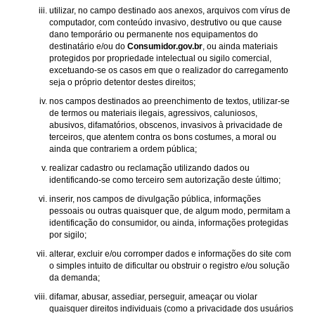
utilizar, no campo destinado aos anexos, arquivos com vírus de
computador, com conteúdo invasivo, destrutivo ou que cause
dano temporário ou permanente nos equipamentos do
destinatário e/ou do
Consumidor.gov.br
, ou ainda materiais
protegidos por propriedade intelectual ou sigilo comercial,
excetuando-se os casos em que o realizador do carregamento
seja o próprio detentor destes direitos;
nos campos destinados ao preenchimento de textos, utilizar-se
de termos ou materiais ilegais, agressivos, caluniosos,
abusivos, difamatórios, obscenos, invasivos à privacidade de
terceiros, que atentem contra os bons costumes, a moral ou
ainda que contrariem a ordem pública;
realizar cadastro ou reclamação utilizando dados ou
identificando-se como terceiro sem autorização deste último;
inserir, nos campos de divulgação pública, informações
pessoais ou outras quaisquer que, de algum modo, permitam a
identificação do consumidor, ou ainda, informações protegidas
por sigilo;
alterar, excluir e/ou corromper dados e informações do site com
o simples intuito de dificultar ou obstruir o registro e/ou solução
da demanda;
difamar, abusar, assediar, perseguir, ameaçar ou violar
quaisquer direitos individuais (como a privacidade dos usuários