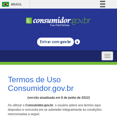
BRASIL
Simplifique!
Comunica BR
Participe
Acesso à informação
Entrar com
gov.br
Legislação
Canais
Toggle
naviga
Termos de Uso
Consumidor.gov.br
(versão atualizada em 8 de junho de 2022)
Ao utilizar o
Consumidor.gov.br
, o usuário adere aos termos aqui
dispostos e concorda em se submeter integralmente às condições
mencionadas a seguir.