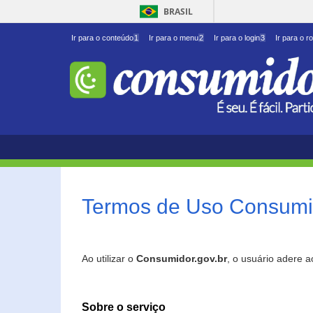
BRASIL
Ir para o conteúdo
1
Ir para o menu
2
Ir para o login
3
Ir para o r
Termos de Uso Consumid
Ao utilizar o
Consumidor.gov.br
, o usuário adere 
Sobre o serviço