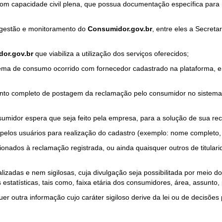
com capacidade civil plena, que possua documentação específica para 
a gestão e monitoramento do
Consumidor.gov.br
, entre eles a Secret
or.gov.br
que viabiliza a utilização dos serviços oferecidos;
ma de consumo ocorrido com fornecedor cadastrado na plataforma, em
to completo de postagem da reclamação pelo consumidor no sistema
sumidor espera que seja feito pela empresa, para a solução de sua re
pelos usuários para realização do cadastro (exemplo: nome completo, t
onados à reclamação registrada, ou ainda quaisquer outros de titularid
lizadas e nem sigilosas, cuja divulgação seja possibilitada por meio do
estatísticas, tais como, faixa etária dos consumidores, área, assunto
r outra informação cujo caráter sigiloso derive da lei ou de decisões p