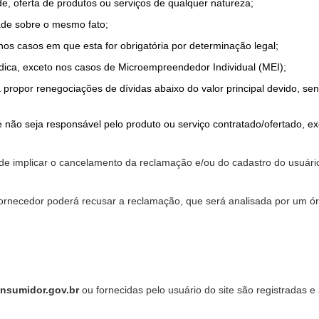
de, oferta de produtos ou serviços de qualquer natureza;
ade sobre o mesmo fato;
 nos casos em que esta for obrigatória por determinação legal;
dica, exceto nos casos de Microempreendedor Individual (MEI);
a propor renegociações de dívidas abaixo do valor principal devido, sen
 não seja responsável pelo produto ou serviço contratado/ofertado, e
pode implicar o cancelamento da reclamação e/ou do cadastro do usu
ornecedor poderá recusar a reclamação, que será analisada por um ór
nsumidor.gov.br
ou fornecidas pelo usuário do site são registradas