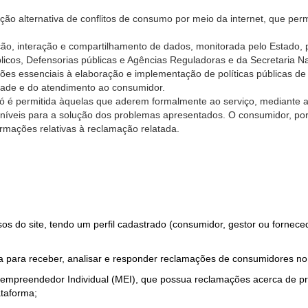
ão alternativa de conflitos de consumo por meio da internet, que perm
ção, interação e compartilhamento de dados, monitorada pelo Estado, 
úblicos, Defensorias públicas e Agências Reguladoras e da Secretaria 
ões essenciais à elaboração e implementação de políticas públicas de
dade e do atendimento ao consumidor.
só é permitida àquelas que aderem formalmente ao serviço, mediante
sponíveis para a solução dos problemas apresentados. O consumidor, po
rmações relativas à reclamação relatada.
rsos do site, tendo um perfil cadastrado (consumidor, gestor ou fornec
 para receber, analisar e responder reclamações de consumidores no
roempreendedor Individual (MEI), que possua reclamações acerca de 
taforma;