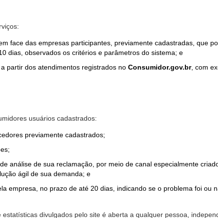
rviços:
em face das empresas participantes, previamente cadastradas, que por
0 dias, observados os critérios e parâmetros do sistema; e
a partir dos atendimentos registrados no
Consumidor.gov.br
, com ex
midores usuários cadastrados:
ecedores previamente cadastrados;
es;
o de análise de sua reclamação, por meio de canal especialmente cr
olução ágil de sua demanda; e
ela empresa, no prazo de até 20 dias, indicando se o problema foi ou n
e estatísticas divulgados pelo site é aberta a qualquer pessoa, indep