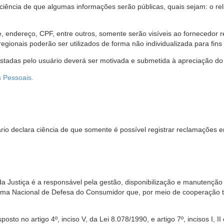
 ciência de que algumas informações serão públicas, quais sejam: o re
me, endereço, CPF, entre outros, somente serão visíveis ao fornecedor
gionais poderão ser utilizados de forma não individualizada para fins e
estadas pelo usuário deverá ser motivada e submetida à apreciação do 
s Pessoais.
io declara ciência de que somente é possível registrar reclamações e
da Justiça é a responsável pela gestão, disponibilização e manutenção
tema Nacional de Defesa do Consumidor que, por meio de cooperação 
sto no artigo 4º, inciso V, da Lei 8.078/1990, e artigo 7º, incisos I, II