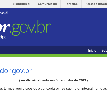
Simplifique!
Comunica BR
Participe
Acesso à infor
odapé
4
Início
Sob
or.gov.br
(versão atualizada em 8 de junho de 2022)
aos termos aqui dispostos e concorda em se submeter integralmente à