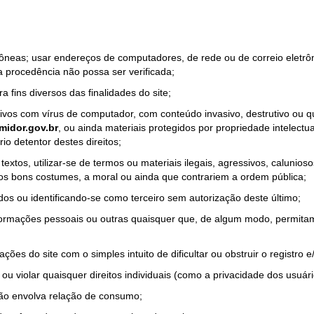
rrôneas; usar endereços de computadores, de rede ou de correio eletr
a procedência não possa ser verificada;
a fins diversos das finalidades do site;
quivos com vírus de computador, com conteúdo invasivo, destrutivo ou
idor.gov.br
, ou ainda materiais protegidos por propriedade intelectu
io detentor destes direitos;
tos, utilizar-se de termos ou materiais ilegais, agressivos, calunioso
 os bons costumes, a moral ou ainda que contrariem a ordem pública;
dos ou identificando-se como terceiro sem autorização deste último;
nformações pessoais ou outras quaisquer que, de algum modo, permitam
ações do site com o simples intuito de dificultar ou obstruir o registr
ou violar quaisquer direitos individuais (como a privacidade dos usuár
não envolva relação de consumo;