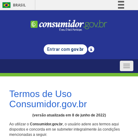
BRASIL
Simplifique!
Comunica BR
Participe
Acesso à informação
Entrar com
gov.br
Legislação
Canais
Toggle
naviga
Termos de Uso
Consumidor.gov.br
(versão atualizada em 8 de junho de 2022)
Ao utilizar o
Consumidor.gov.br
, o usuário adere aos termos aqui
dispostos e concorda em se submeter integralmente às condições
mencionadas a seguir.