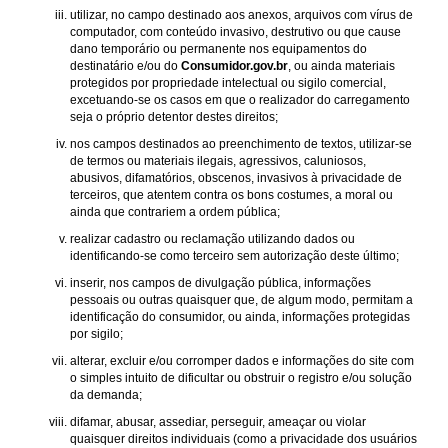
utilizar, no campo destinado aos anexos, arquivos com vírus de
computador, com conteúdo invasivo, destrutivo ou que cause
dano temporário ou permanente nos equipamentos do
destinatário e/ou do
Consumidor.gov.br
, ou ainda materiais
protegidos por propriedade intelectual ou sigilo comercial,
excetuando-se os casos em que o realizador do carregamento
seja o próprio detentor destes direitos;
nos campos destinados ao preenchimento de textos, utilizar-se
de termos ou materiais ilegais, agressivos, caluniosos,
abusivos, difamatórios, obscenos, invasivos à privacidade de
terceiros, que atentem contra os bons costumes, a moral ou
ainda que contrariem a ordem pública;
realizar cadastro ou reclamação utilizando dados ou
identificando-se como terceiro sem autorização deste último;
inserir, nos campos de divulgação pública, informações
pessoais ou outras quaisquer que, de algum modo, permitam a
identificação do consumidor, ou ainda, informações protegidas
por sigilo;
alterar, excluir e/ou corromper dados e informações do site com
o simples intuito de dificultar ou obstruir o registro e/ou solução
da demanda;
difamar, abusar, assediar, perseguir, ameaçar ou violar
quaisquer direitos individuais (como a privacidade dos usuários