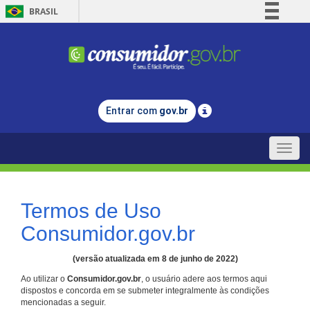
BRASIL
Simplifique!
Comunica BR
Participe
Acesso à informação
Entrar com
gov.br
Legislação
Canais
Toggle
naviga
Termos de Uso
Consumidor.gov.br
(versão atualizada em 8 de junho de 2022)
Ao utilizar o
Consumidor.gov.br
, o usuário adere aos termos aqui
dispostos e concorda em se submeter integralmente às condições
mencionadas a seguir.