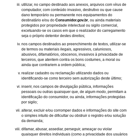
utilizar, no campo destinado aos anexos, arquivos com vírus de
computador, com conteúdo invasivo, destrutivo ou que cause
dano temporário ou permanente nos equipamentos do
destinatário e/ou do
Consumidor.gov.br
, ou ainda materiais
protegidos por propriedade intelectual ou sigilo comercial,
excetuando-se os casos em que o realizador do carregamento
seja o próprio detentor destes direitos;
nos campos destinados ao preenchimento de textos, utilizar-se
de termos ou materiais ilegais, agressivos, caluniosos,
abusivos, difamatórios, obscenos, invasivos à privacidade de
terceiros, que atentem contra os bons costumes, a moral ou
ainda que contrariem a ordem pública;
realizar cadastro ou reclamação utilizando dados ou
identificando-se como terceiro sem autorização deste último;
inserir, nos campos de divulgação pública, informações
pessoais ou outras quaisquer que, de algum modo, permitam a
identificação do consumidor, ou ainda, informações protegidas
por sigilo;
alterar, excluir e/ou corromper dados e informações do site com
o simples intuito de dificultar ou obstruir o registro e/ou solução
da demanda;
difamar, abusar, assediar, perseguir, ameaçar ou violar
quaisquer direitos individuais (como a privacidade dos usuários