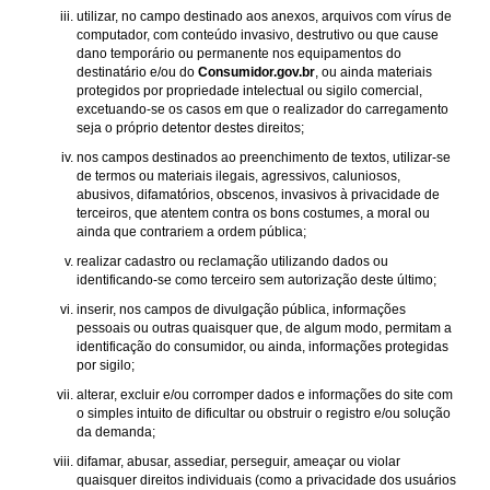
utilizar, no campo destinado aos anexos, arquivos com vírus de
computador, com conteúdo invasivo, destrutivo ou que cause
dano temporário ou permanente nos equipamentos do
destinatário e/ou do
Consumidor.gov.br
, ou ainda materiais
protegidos por propriedade intelectual ou sigilo comercial,
excetuando-se os casos em que o realizador do carregamento
seja o próprio detentor destes direitos;
nos campos destinados ao preenchimento de textos, utilizar-se
de termos ou materiais ilegais, agressivos, caluniosos,
abusivos, difamatórios, obscenos, invasivos à privacidade de
terceiros, que atentem contra os bons costumes, a moral ou
ainda que contrariem a ordem pública;
realizar cadastro ou reclamação utilizando dados ou
identificando-se como terceiro sem autorização deste último;
inserir, nos campos de divulgação pública, informações
pessoais ou outras quaisquer que, de algum modo, permitam a
identificação do consumidor, ou ainda, informações protegidas
por sigilo;
alterar, excluir e/ou corromper dados e informações do site com
o simples intuito de dificultar ou obstruir o registro e/ou solução
da demanda;
difamar, abusar, assediar, perseguir, ameaçar ou violar
quaisquer direitos individuais (como a privacidade dos usuários