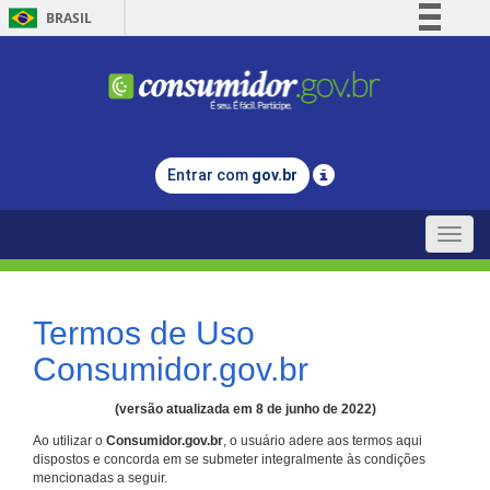
BRASIL
Simplifique!
Comunica BR
Participe
Acesso à informação
Entrar com
gov.br
Legislação
Canais
Toggle
naviga
Termos de Uso
Consumidor.gov.br
(versão atualizada em 8 de junho de 2022)
Ao utilizar o
Consumidor.gov.br
, o usuário adere aos termos aqui
dispostos e concorda em se submeter integralmente às condições
mencionadas a seguir.