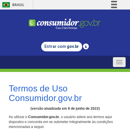
BRASIL
Simplifique!
Comunica BR
Participe
Acesso à informação
Entrar com
gov.br
Legislação
Canais
Toggle
naviga
Termos de Uso
Consumidor.gov.br
(versão atualizada em 8 de junho de 2022)
Ao utilizar o
Consumidor.gov.br
, o usuário adere aos termos aqui
dispostos e concorda em se submeter integralmente às condições
mencionadas a seguir.