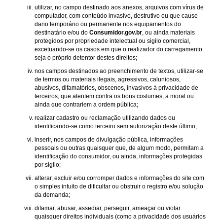
utilizar, no campo destinado aos anexos, arquivos com vírus de
computador, com conteúdo invasivo, destrutivo ou que cause
dano temporário ou permanente nos equipamentos do
destinatário e/ou do
Consumidor.gov.br
, ou ainda materiais
protegidos por propriedade intelectual ou sigilo comercial,
excetuando-se os casos em que o realizador do carregamento
seja o próprio detentor destes direitos;
nos campos destinados ao preenchimento de textos, utilizar-se
de termos ou materiais ilegais, agressivos, caluniosos,
abusivos, difamatórios, obscenos, invasivos à privacidade de
terceiros, que atentem contra os bons costumes, a moral ou
ainda que contrariem a ordem pública;
realizar cadastro ou reclamação utilizando dados ou
identificando-se como terceiro sem autorização deste último;
inserir, nos campos de divulgação pública, informações
pessoais ou outras quaisquer que, de algum modo, permitam a
identificação do consumidor, ou ainda, informações protegidas
por sigilo;
alterar, excluir e/ou corromper dados e informações do site com
o simples intuito de dificultar ou obstruir o registro e/ou solução
da demanda;
difamar, abusar, assediar, perseguir, ameaçar ou violar
quaisquer direitos individuais (como a privacidade dos usuários