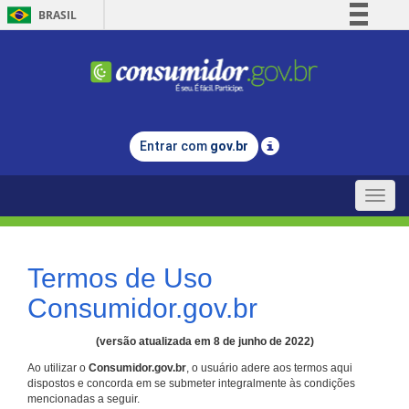
BRASIL
Simplifique!
Comunica BR
Participe
Acesso à informação
Entrar com
gov.br
Legislação
Canais
Toggle
naviga
Termos de Uso
Consumidor.gov.br
(versão atualizada em 8 de junho de 2022)
Ao utilizar o
Consumidor.gov.br
, o usuário adere aos termos aqui
dispostos e concorda em se submeter integralmente às condições
mencionadas a seguir.