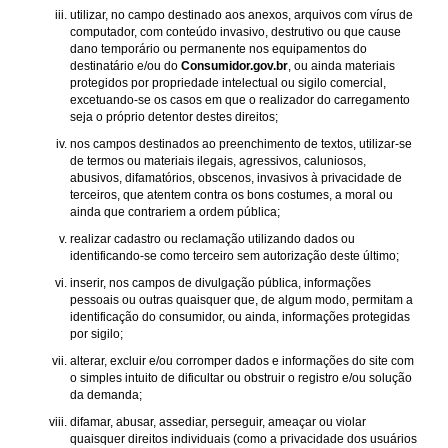
utilizar, no campo destinado aos anexos, arquivos com vírus de
computador, com conteúdo invasivo, destrutivo ou que cause
dano temporário ou permanente nos equipamentos do
destinatário e/ou do
Consumidor.gov.br
, ou ainda materiais
protegidos por propriedade intelectual ou sigilo comercial,
excetuando-se os casos em que o realizador do carregamento
seja o próprio detentor destes direitos;
nos campos destinados ao preenchimento de textos, utilizar-se
de termos ou materiais ilegais, agressivos, caluniosos,
abusivos, difamatórios, obscenos, invasivos à privacidade de
terceiros, que atentem contra os bons costumes, a moral ou
ainda que contrariem a ordem pública;
realizar cadastro ou reclamação utilizando dados ou
identificando-se como terceiro sem autorização deste último;
inserir, nos campos de divulgação pública, informações
pessoais ou outras quaisquer que, de algum modo, permitam a
identificação do consumidor, ou ainda, informações protegidas
por sigilo;
alterar, excluir e/ou corromper dados e informações do site com
o simples intuito de dificultar ou obstruir o registro e/ou solução
da demanda;
difamar, abusar, assediar, perseguir, ameaçar ou violar
quaisquer direitos individuais (como a privacidade dos usuários