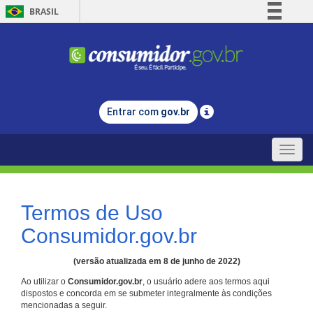
BRASIL
Simplifique!
Comunica BR
Participe
Acesso à informação
Entrar com
gov.br
Legislação
Canais
Toggle
naviga
Termos de Uso
Consumidor.gov.br
(versão atualizada em 8 de junho de 2022)
Ao utilizar o
Consumidor.gov.br
, o usuário adere aos termos aqui
dispostos e concorda em se submeter integralmente às condições
mencionadas a seguir.