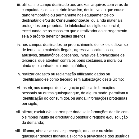
utilizar, no campo destinado aos anexos, arquivos com vírus de
computador, com conteúdo invasivo, destrutivo ou que cause
dano temporário ou permanente nos equipamentos do
destinatário e/ou do
Consumidor.gov.br
, ou ainda materiais
protegidos por propriedade intelectual ou sigilo comercial,
excetuando-se os casos em que o realizador do carregamento
seja o próprio detentor destes direitos;
nos campos destinados ao preenchimento de textos, utilizar-se
de termos ou materiais ilegais, agressivos, caluniosos,
abusivos, difamatórios, obscenos, invasivos à privacidade de
terceiros, que atentem contra os bons costumes, a moral ou
ainda que contrariem a ordem pública;
realizar cadastro ou reclamação utilizando dados ou
identificando-se como terceiro sem autorização deste último;
inserir, nos campos de divulgação pública, informações
pessoais ou outras quaisquer que, de algum modo, permitam a
identificação do consumidor, ou ainda, informações protegidas
por sigilo;
alterar, excluir e/ou corromper dados e informações do site com
o simples intuito de dificultar ou obstruir o registro e/ou solução
da demanda;
difamar, abusar, assediar, perseguir, ameaçar ou violar
quaisquer direitos individuais (como a privacidade dos usuários