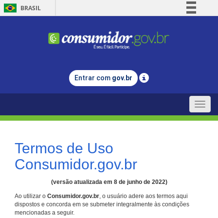
BRASIL
Simplifique!
Comunica BR
Participe
Acesso à informação
Entrar com
gov.br
Legislação
Canais
Toggle
naviga
Termos de Uso
Consumidor.gov.br
(versão atualizada em 8 de junho de 2022)
Ao utilizar o
Consumidor.gov.br
, o usuário adere aos termos aqui
dispostos e concorda em se submeter integralmente às condições
mencionadas a seguir.