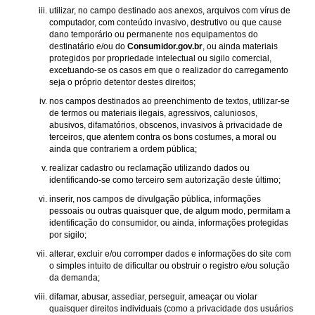
utilizar, no campo destinado aos anexos, arquivos com vírus de
computador, com conteúdo invasivo, destrutivo ou que cause
dano temporário ou permanente nos equipamentos do
destinatário e/ou do
Consumidor.gov.br
, ou ainda materiais
protegidos por propriedade intelectual ou sigilo comercial,
excetuando-se os casos em que o realizador do carregamento
seja o próprio detentor destes direitos;
nos campos destinados ao preenchimento de textos, utilizar-se
de termos ou materiais ilegais, agressivos, caluniosos,
abusivos, difamatórios, obscenos, invasivos à privacidade de
terceiros, que atentem contra os bons costumes, a moral ou
ainda que contrariem a ordem pública;
realizar cadastro ou reclamação utilizando dados ou
identificando-se como terceiro sem autorização deste último;
inserir, nos campos de divulgação pública, informações
pessoais ou outras quaisquer que, de algum modo, permitam a
identificação do consumidor, ou ainda, informações protegidas
por sigilo;
alterar, excluir e/ou corromper dados e informações do site com
o simples intuito de dificultar ou obstruir o registro e/ou solução
da demanda;
difamar, abusar, assediar, perseguir, ameaçar ou violar
quaisquer direitos individuais (como a privacidade dos usuários