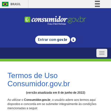
BRASIL
Simplifique!
Comunica BR
Participe
Acesso à informação
Entrar com
gov.br
Legislação
Canais
Toggle
naviga
Termos de Uso
Consumidor.gov.br
(versão atualizada em 8 de junho de 2022)
Ao utilizar o
Consumidor.gov.br
, o usuário adere aos termos aqui
dispostos e concorda em se submeter integralmente às condições
mencionadas a seguir.