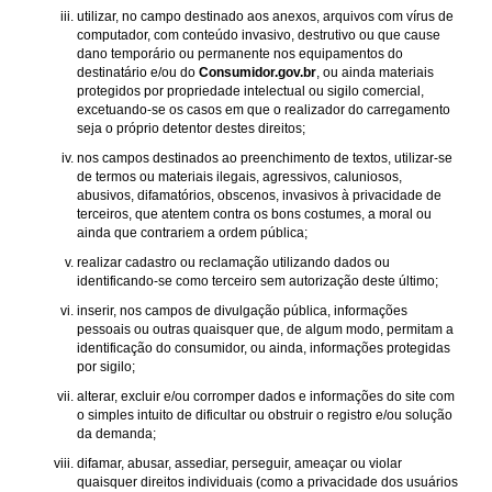
utilizar, no campo destinado aos anexos, arquivos com vírus de
computador, com conteúdo invasivo, destrutivo ou que cause
dano temporário ou permanente nos equipamentos do
destinatário e/ou do
Consumidor.gov.br
, ou ainda materiais
protegidos por propriedade intelectual ou sigilo comercial,
excetuando-se os casos em que o realizador do carregamento
seja o próprio detentor destes direitos;
nos campos destinados ao preenchimento de textos, utilizar-se
de termos ou materiais ilegais, agressivos, caluniosos,
abusivos, difamatórios, obscenos, invasivos à privacidade de
terceiros, que atentem contra os bons costumes, a moral ou
ainda que contrariem a ordem pública;
realizar cadastro ou reclamação utilizando dados ou
identificando-se como terceiro sem autorização deste último;
inserir, nos campos de divulgação pública, informações
pessoais ou outras quaisquer que, de algum modo, permitam a
identificação do consumidor, ou ainda, informações protegidas
por sigilo;
alterar, excluir e/ou corromper dados e informações do site com
o simples intuito de dificultar ou obstruir o registro e/ou solução
da demanda;
difamar, abusar, assediar, perseguir, ameaçar ou violar
quaisquer direitos individuais (como a privacidade dos usuários