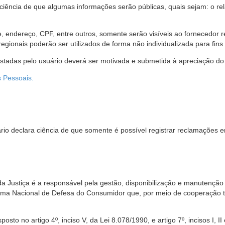
 ciência de que algumas informações serão públicas, quais sejam: o re
me, endereço, CPF, entre outros, somente serão visíveis ao fornecedor
gionais poderão ser utilizados de forma não individualizada para fins e
estadas pelo usuário deverá ser motivada e submetida à apreciação do 
s Pessoais.
io declara ciência de que somente é possível registrar reclamações e
da Justiça é a responsável pela gestão, disponibilização e manutenção
tema Nacional de Defesa do Consumidor que, por meio de cooperação 
sto no artigo 4º, inciso V, da Lei 8.078/1990, e artigo 7º, incisos I, II