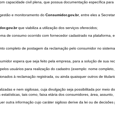
com capacidade civil plena, que possua documentação específica para 
a gestão e monitoramento do
Consumidor.gov.br
, entre eles a Secret
or.gov.br
que viabiliza a utilização dos serviços oferecidos;
ma de consumo ocorrido com fornecedor cadastrado na plataforma, em
to completo de postagem da reclamação pelo consumidor no sistema
sumidor espera que seja feito pela empresa, para a solução de sua re
pelos usuários para realização do cadastro (exemplo: nome completo, t
onados à reclamação registrada, ou ainda quaisquer outros de titularid
lizadas e nem sigilosas, cuja divulgação seja possibilitada por meio do
estatísticas, tais como, faixa etária dos consumidores, área, assunto
r outra informação cujo caráter sigiloso derive da lei ou de decisões p