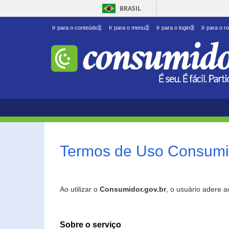
BRASIL
Ir para o conteúdo
1
Ir para o menu
2
Ir para o login
3
Ir para o r
Termos de Uso Consumid
Ao utilizar o
Consumidor.gov.br
, o usuário adere 
Sobre o serviço