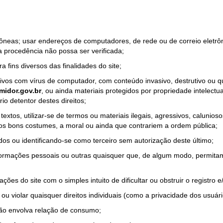
rrôneas; usar endereços de computadores, de rede ou de correio eletr
a procedência não possa ser verificada;
a fins diversos das finalidades do site;
quivos com vírus de computador, com conteúdo invasivo, destrutivo ou
idor.gov.br
, ou ainda materiais protegidos por propriedade intelectu
io detentor destes direitos;
tos, utilizar-se de termos ou materiais ilegais, agressivos, calunioso
 os bons costumes, a moral ou ainda que contrariem a ordem pública;
dos ou identificando-se como terceiro sem autorização deste último;
nformações pessoais ou outras quaisquer que, de algum modo, permitam
ações do site com o simples intuito de dificultar ou obstruir o registr
ou violar quaisquer direitos individuais (como a privacidade dos usuár
não envolva relação de consumo;