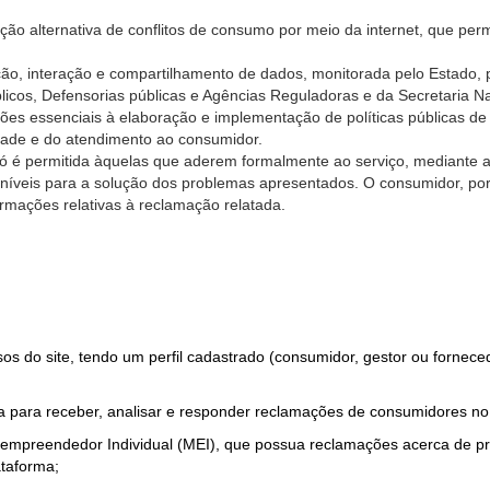
ão alternativa de conflitos de consumo por meio da internet, que perm
ção, interação e compartilhamento de dados, monitorada pelo Estado, 
úblicos, Defensorias públicas e Agências Reguladoras e da Secretaria 
ões essenciais à elaboração e implementação de políticas públicas de
dade e do atendimento ao consumidor.
só é permitida àquelas que aderem formalmente ao serviço, mediante
sponíveis para a solução dos problemas apresentados. O consumidor, po
rmações relativas à reclamação relatada.
rsos do site, tendo um perfil cadastrado (consumidor, gestor ou fornec
 para receber, analisar e responder reclamações de consumidores no
roempreendedor Individual (MEI), que possua reclamações acerca de 
taforma;