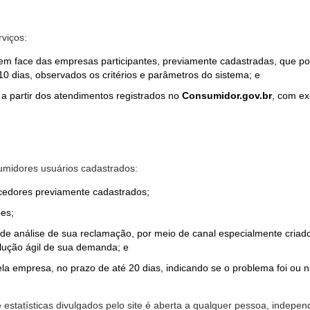
rviços:
em face das empresas participantes, previamente cadastradas, que por
0 dias, observados os critérios e parâmetros do sistema; e
a partir dos atendimentos registrados no
Consumidor.gov.br
, com ex
midores usuários cadastrados:
ecedores previamente cadastrados;
es;
o de análise de sua reclamação, por meio de canal especialmente cr
olução ágil de sua demanda; e
ela empresa, no prazo de até 20 dias, indicando se o problema foi ou n
e estatísticas divulgados pelo site é aberta a qualquer pessoa, indep