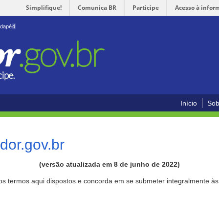
Simplifique!
Comunica BR
Participe
Acesso à infor
odapé
4
Início
Sob
or.gov.br
(versão atualizada em 8 de junho de 2022)
aos termos aqui dispostos e concorda em se submeter integralmente à