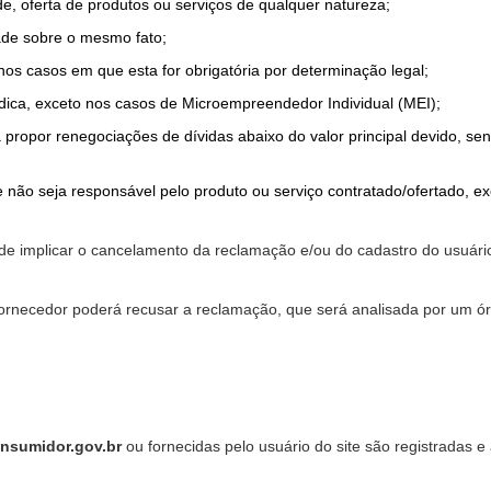
de, oferta de produtos ou serviços de qualquer natureza;
ade sobre o mesmo fato;
 nos casos em que esta for obrigatória por determinação legal;
dica, exceto nos casos de Microempreendedor Individual (MEI);
a propor renegociações de dívidas abaixo do valor principal devido, sen
 não seja responsável pelo produto ou serviço contratado/ofertado, e
pode implicar o cancelamento da reclamação e/ou do cadastro do usu
ornecedor poderá recusar a reclamação, que será analisada por um ór
nsumidor.gov.br
ou fornecidas pelo usuário do site são registradas