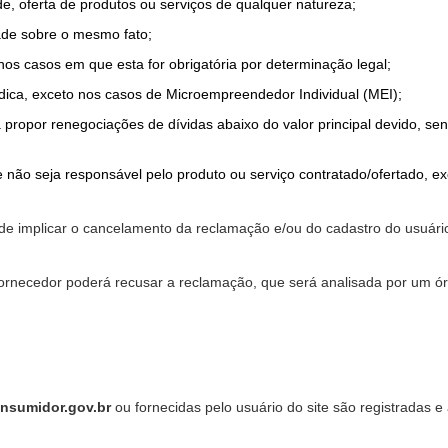
de, oferta de produtos ou serviços de qualquer natureza;
ade sobre o mesmo fato;
 nos casos em que esta for obrigatória por determinação legal;
dica, exceto nos casos de Microempreendedor Individual (MEI);
a propor renegociações de dívidas abaixo do valor principal devido, sen
 não seja responsável pelo produto ou serviço contratado/ofertado, e
pode implicar o cancelamento da reclamação e/ou do cadastro do usu
ornecedor poderá recusar a reclamação, que será analisada por um ór
nsumidor.gov.br
ou fornecidas pelo usuário do site são registradas