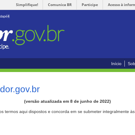
Simplifique!
Comunica BR
Participe
Acesso à infor
odapé
4
Início
Sob
or.gov.br
(versão atualizada em 8 de junho de 2022)
aos termos aqui dispostos e concorda em se submeter integralmente à