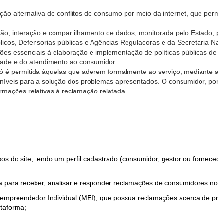
ão alternativa de conflitos de consumo por meio da internet, que perm
ção, interação e compartilhamento de dados, monitorada pelo Estado, 
úblicos, Defensorias públicas e Agências Reguladoras e da Secretaria 
ões essenciais à elaboração e implementação de políticas públicas de
dade e do atendimento ao consumidor.
só é permitida àquelas que aderem formalmente ao serviço, mediante
sponíveis para a solução dos problemas apresentados. O consumidor, po
rmações relativas à reclamação relatada.
rsos do site, tendo um perfil cadastrado (consumidor, gestor ou fornec
 para receber, analisar e responder reclamações de consumidores no
roempreendedor Individual (MEI), que possua reclamações acerca de 
taforma;