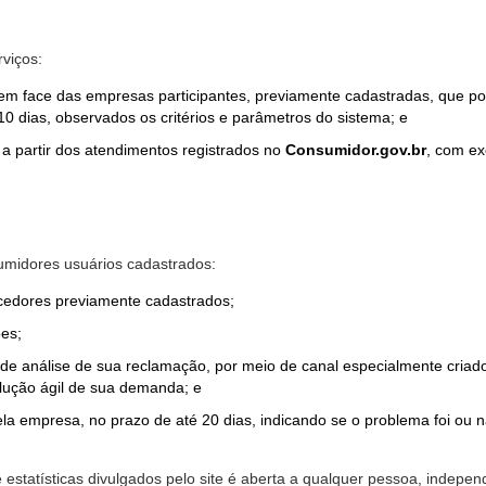
rviços:
em face das empresas participantes, previamente cadastradas, que por
0 dias, observados os critérios e parâmetros do sistema; e
a partir dos atendimentos registrados no
Consumidor.gov.br
, com ex
midores usuários cadastrados:
ecedores previamente cadastrados;
es;
o de análise de sua reclamação, por meio de canal especialmente cr
olução ágil de sua demanda; e
ela empresa, no prazo de até 20 dias, indicando se o problema foi ou n
e estatísticas divulgados pelo site é aberta a qualquer pessoa, indep