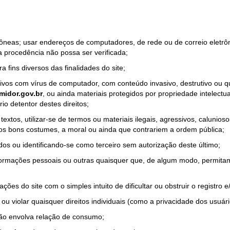
rrôneas; usar endereços de computadores, de rede ou de correio eletr
a procedência não possa ser verificada;
a fins diversos das finalidades do site;
quivos com vírus de computador, com conteúdo invasivo, destrutivo ou
idor.gov.br
, ou ainda materiais protegidos por propriedade intelectu
io detentor destes direitos;
tos, utilizar-se de termos ou materiais ilegais, agressivos, calunioso
 os bons costumes, a moral ou ainda que contrariem a ordem pública;
dos ou identificando-se como terceiro sem autorização deste último;
nformações pessoais ou outras quaisquer que, de algum modo, permitam
ações do site com o simples intuito de dificultar ou obstruir o registr
ou violar quaisquer direitos individuais (como a privacidade dos usuár
não envolva relação de consumo;