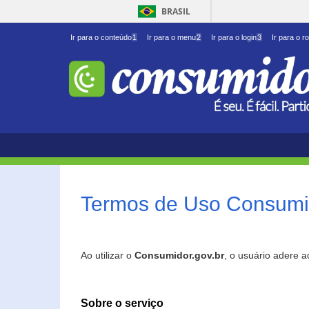
BRASIL
Ir para o conteúdo
1
Ir para o menu
2
Ir para o login
3
Ir para o r
Termos de Uso Consumid
Ao utilizar o
Consumidor.gov.br
, o usuário adere 
Sobre o serviço