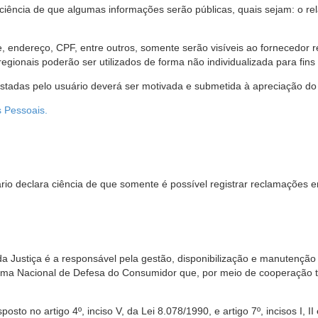
 ciência de que algumas informações serão públicas, quais sejam: o re
me, endereço, CPF, entre outros, somente serão visíveis ao fornecedor
gionais poderão ser utilizados de forma não individualizada para fins e
estadas pelo usuário deverá ser motivada e submetida à apreciação do 
s Pessoais.
io declara ciência de que somente é possível registrar reclamações e
da Justiça é a responsável pela gestão, disponibilização e manutenção
tema Nacional de Defesa do Consumidor que, por meio de cooperação 
sto no artigo 4º, inciso V, da Lei 8.078/1990, e artigo 7º, incisos I, II