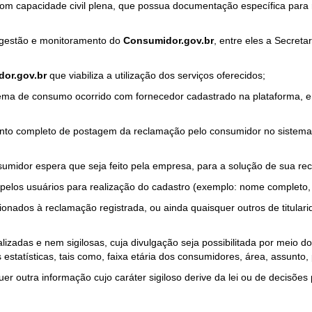
com capacidade civil plena, que possua documentação específica para 
a gestão e monitoramento do
Consumidor.gov.br
, entre eles a Secret
or.gov.br
que viabiliza a utilização dos serviços oferecidos;
ma de consumo ocorrido com fornecedor cadastrado na plataforma, em
to completo de postagem da reclamação pelo consumidor no sistema
sumidor espera que seja feito pela empresa, para a solução de sua re
pelos usuários para realização do cadastro (exemplo: nome completo, t
onados à reclamação registrada, ou ainda quaisquer outros de titularid
lizadas e nem sigilosas, cuja divulgação seja possibilitada por meio do
estatísticas, tais como, faixa etária dos consumidores, área, assunto
r outra informação cujo caráter sigiloso derive da lei ou de decisões p