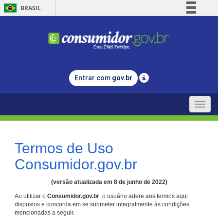
BRASIL
Simplifique!
Comunica BR
Participe
Acesso à informação
Entrar com
gov.br
Legislação
Canais
Toggle
naviga
Termos de Uso
Consumidor.gov.br
(versão atualizada em 8 de junho de 2022)
Ao utilizar o
Consumidor.gov.br
, o usuário adere aos termos aqui
dispostos e concorda em se submeter integralmente às condições
mencionadas a seguir.