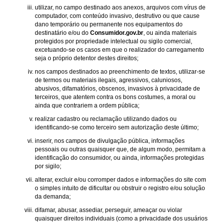
utilizar, no campo destinado aos anexos, arquivos com vírus de
computador, com conteúdo invasivo, destrutivo ou que cause
dano temporário ou permanente nos equipamentos do
destinatário e/ou do
Consumidor.gov.br
, ou ainda materiais
protegidos por propriedade intelectual ou sigilo comercial,
excetuando-se os casos em que o realizador do carregamento
seja o próprio detentor destes direitos;
nos campos destinados ao preenchimento de textos, utilizar-se
de termos ou materiais ilegais, agressivos, caluniosos,
abusivos, difamatórios, obscenos, invasivos à privacidade de
terceiros, que atentem contra os bons costumes, a moral ou
ainda que contrariem a ordem pública;
realizar cadastro ou reclamação utilizando dados ou
identificando-se como terceiro sem autorização deste último;
inserir, nos campos de divulgação pública, informações
pessoais ou outras quaisquer que, de algum modo, permitam a
identificação do consumidor, ou ainda, informações protegidas
por sigilo;
alterar, excluir e/ou corromper dados e informações do site com
o simples intuito de dificultar ou obstruir o registro e/ou solução
da demanda;
difamar, abusar, assediar, perseguir, ameaçar ou violar
quaisquer direitos individuais (como a privacidade dos usuários