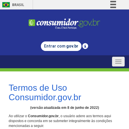
BRASIL
Simplifique!
Comunica BR
Participe
Acesso à informação
Entrar com
gov.br
Legislação
Canais
Toggle
naviga
Termos de Uso
Consumidor.gov.br
(versão atualizada em 8 de junho de 2022)
Ao utilizar o
Consumidor.gov.br
, o usuário adere aos termos aqui
dispostos e concorda em se submeter integralmente às condições
mencionadas a seguir.