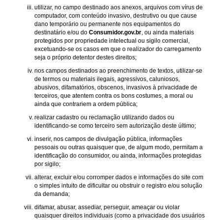
utilizar, no campo destinado aos anexos, arquivos com vírus de
computador, com conteúdo invasivo, destrutivo ou que cause
dano temporário ou permanente nos equipamentos do
destinatário e/ou do
Consumidor.gov.br
, ou ainda materiais
protegidos por propriedade intelectual ou sigilo comercial,
excetuando-se os casos em que o realizador do carregamento
seja o próprio detentor destes direitos;
nos campos destinados ao preenchimento de textos, utilizar-se
de termos ou materiais ilegais, agressivos, caluniosos,
abusivos, difamatórios, obscenos, invasivos à privacidade de
terceiros, que atentem contra os bons costumes, a moral ou
ainda que contrariem a ordem pública;
realizar cadastro ou reclamação utilizando dados ou
identificando-se como terceiro sem autorização deste último;
inserir, nos campos de divulgação pública, informações
pessoais ou outras quaisquer que, de algum modo, permitam a
identificação do consumidor, ou ainda, informações protegidas
por sigilo;
alterar, excluir e/ou corromper dados e informações do site com
o simples intuito de dificultar ou obstruir o registro e/ou solução
da demanda;
difamar, abusar, assediar, perseguir, ameaçar ou violar
quaisquer direitos individuais (como a privacidade dos usuários