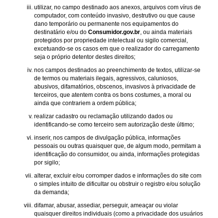
utilizar, no campo destinado aos anexos, arquivos com vírus de
computador, com conteúdo invasivo, destrutivo ou que cause
dano temporário ou permanente nos equipamentos do
destinatário e/ou do
Consumidor.gov.br
, ou ainda materiais
protegidos por propriedade intelectual ou sigilo comercial,
excetuando-se os casos em que o realizador do carregamento
seja o próprio detentor destes direitos;
nos campos destinados ao preenchimento de textos, utilizar-se
de termos ou materiais ilegais, agressivos, caluniosos,
abusivos, difamatórios, obscenos, invasivos à privacidade de
terceiros, que atentem contra os bons costumes, a moral ou
ainda que contrariem a ordem pública;
realizar cadastro ou reclamação utilizando dados ou
identificando-se como terceiro sem autorização deste último;
inserir, nos campos de divulgação pública, informações
pessoais ou outras quaisquer que, de algum modo, permitam a
identificação do consumidor, ou ainda, informações protegidas
por sigilo;
alterar, excluir e/ou corromper dados e informações do site com
o simples intuito de dificultar ou obstruir o registro e/ou solução
da demanda;
difamar, abusar, assediar, perseguir, ameaçar ou violar
quaisquer direitos individuais (como a privacidade dos usuários