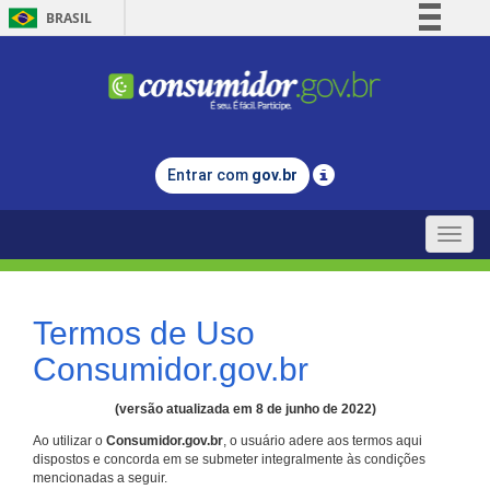
BRASIL
Simplifique!
Comunica BR
Participe
Acesso à informação
Entrar com
gov.br
Legislação
Canais
Toggle
naviga
Termos de Uso
Consumidor.gov.br
(versão atualizada em 8 de junho de 2022)
Ao utilizar o
Consumidor.gov.br
, o usuário adere aos termos aqui
dispostos e concorda em se submeter integralmente às condições
mencionadas a seguir.