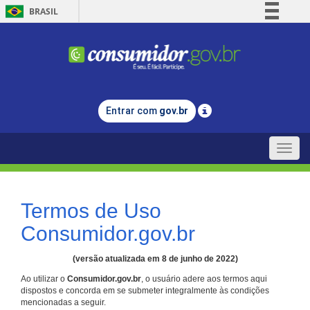
BRASIL
Simplifique!
Comunica BR
Participe
Acesso à informação
Entrar com
gov.br
Legislação
Canais
Toggle
naviga
Termos de Uso
Consumidor.gov.br
(versão atualizada em 8 de junho de 2022)
Ao utilizar o
Consumidor.gov.br
, o usuário adere aos termos aqui
dispostos e concorda em se submeter integralmente às condições
mencionadas a seguir.