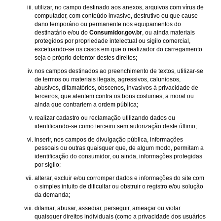
utilizar, no campo destinado aos anexos, arquivos com vírus de
computador, com conteúdo invasivo, destrutivo ou que cause
dano temporário ou permanente nos equipamentos do
destinatário e/ou do
Consumidor.gov.br
, ou ainda materiais
protegidos por propriedade intelectual ou sigilo comercial,
excetuando-se os casos em que o realizador do carregamento
seja o próprio detentor destes direitos;
nos campos destinados ao preenchimento de textos, utilizar-se
de termos ou materiais ilegais, agressivos, caluniosos,
abusivos, difamatórios, obscenos, invasivos à privacidade de
terceiros, que atentem contra os bons costumes, a moral ou
ainda que contrariem a ordem pública;
realizar cadastro ou reclamação utilizando dados ou
identificando-se como terceiro sem autorização deste último;
inserir, nos campos de divulgação pública, informações
pessoais ou outras quaisquer que, de algum modo, permitam a
identificação do consumidor, ou ainda, informações protegidas
por sigilo;
alterar, excluir e/ou corromper dados e informações do site com
o simples intuito de dificultar ou obstruir o registro e/ou solução
da demanda;
difamar, abusar, assediar, perseguir, ameaçar ou violar
quaisquer direitos individuais (como a privacidade dos usuários