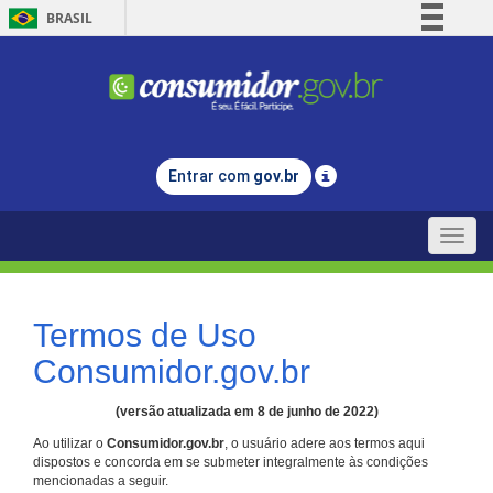
BRASIL
Simplifique!
Comunica BR
Participe
Acesso à informação
Entrar com
gov.br
Legislação
Canais
Toggle
naviga
Termos de Uso
Consumidor.gov.br
(versão atualizada em 8 de junho de 2022)
Ao utilizar o
Consumidor.gov.br
, o usuário adere aos termos aqui
dispostos e concorda em se submeter integralmente às condições
mencionadas a seguir.