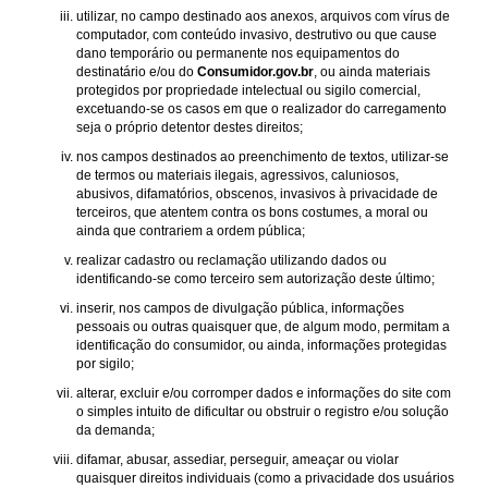
utilizar, no campo destinado aos anexos, arquivos com vírus de
computador, com conteúdo invasivo, destrutivo ou que cause
dano temporário ou permanente nos equipamentos do
destinatário e/ou do
Consumidor.gov.br
, ou ainda materiais
protegidos por propriedade intelectual ou sigilo comercial,
excetuando-se os casos em que o realizador do carregamento
seja o próprio detentor destes direitos;
nos campos destinados ao preenchimento de textos, utilizar-se
de termos ou materiais ilegais, agressivos, caluniosos,
abusivos, difamatórios, obscenos, invasivos à privacidade de
terceiros, que atentem contra os bons costumes, a moral ou
ainda que contrariem a ordem pública;
realizar cadastro ou reclamação utilizando dados ou
identificando-se como terceiro sem autorização deste último;
inserir, nos campos de divulgação pública, informações
pessoais ou outras quaisquer que, de algum modo, permitam a
identificação do consumidor, ou ainda, informações protegidas
por sigilo;
alterar, excluir e/ou corromper dados e informações do site com
o simples intuito de dificultar ou obstruir o registro e/ou solução
da demanda;
difamar, abusar, assediar, perseguir, ameaçar ou violar
quaisquer direitos individuais (como a privacidade dos usuários