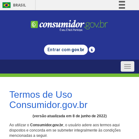
BRASIL
Simplifique!
Comunica BR
Participe
Acesso à informação
Entrar com
gov.br
Legislação
Canais
Toggle
naviga
Termos de Uso
Consumidor.gov.br
(versão atualizada em 8 de junho de 2022)
Ao utilizar o
Consumidor.gov.br
, o usuário adere aos termos aqui
dispostos e concorda em se submeter integralmente às condições
mencionadas a seguir.