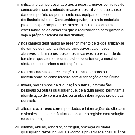
utilizar, no campo destinado aos anexos, arquivos com vírus de
computador, com conteúdo invasivo, destrutivo ou que cause
dano temporário ou permanente nos equipamentos do
destinatário e/ou do
Consumidor.gov.br
, ou ainda materiais
protegidos por propriedade intelectual ou sigilo comercial,
excetuando-se os casos em que o realizador do carregamento
seja o próprio detentor destes direitos;
nos campos destinados ao preenchimento de textos, utilizar-se
de termos ou materiais ilegais, agressivos, caluniosos,
abusivos, difamatórios, obscenos, invasivos à privacidade de
terceiros, que atentem contra os bons costumes, a moral ou
ainda que contrariem a ordem pública;
realizar cadastro ou reclamação utilizando dados ou
identificando-se como terceiro sem autorização deste último;
inserir, nos campos de divulgação pública, informações
pessoais ou outras quaisquer que, de algum modo, permitam a
identificação do consumidor, ou ainda, informações protegidas
por sigilo;
alterar, excluir e/ou corromper dados e informações do site com
o simples intuito de dificultar ou obstruir o registro e/ou solução
da demanda;
difamar, abusar, assediar, perseguir, ameaçar ou violar
quaisquer direitos individuais (como a privacidade dos usuários