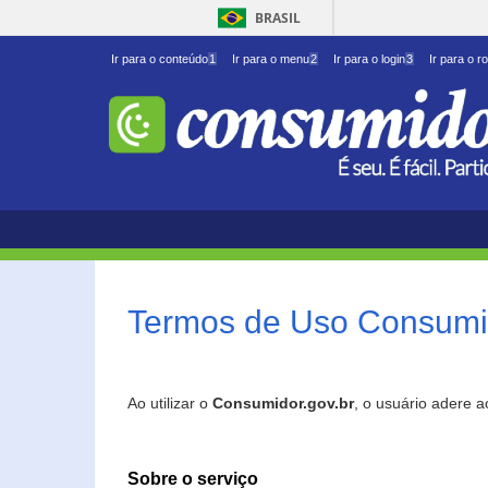
BRASIL
Ir para o conteúdo
1
Ir para o menu
2
Ir para o login
3
Ir para o r
Termos de Uso Consumid
Ao utilizar o
Consumidor.gov.br
, o usuário adere 
Sobre o serviço