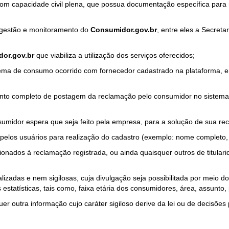
com capacidade civil plena, que possua documentação específica para 
a gestão e monitoramento do
Consumidor.gov.br
, entre eles a Secret
or.gov.br
que viabiliza a utilização dos serviços oferecidos;
ma de consumo ocorrido com fornecedor cadastrado na plataforma, em
to completo de postagem da reclamação pelo consumidor no sistema
sumidor espera que seja feito pela empresa, para a solução de sua re
pelos usuários para realização do cadastro (exemplo: nome completo, t
onados à reclamação registrada, ou ainda quaisquer outros de titularid
lizadas e nem sigilosas, cuja divulgação seja possibilitada por meio do
estatísticas, tais como, faixa etária dos consumidores, área, assunto
r outra informação cujo caráter sigiloso derive da lei ou de decisões p