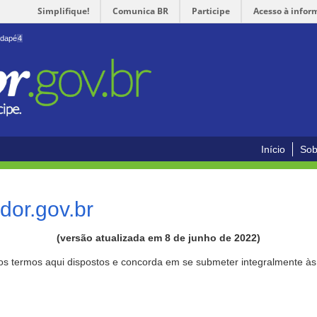
Simplifique!
Comunica BR
Participe
Acesso à infor
odapé
4
Início
Sob
or.gov.br
(versão atualizada em 8 de junho de 2022)
aos termos aqui dispostos e concorda em se submeter integralmente à