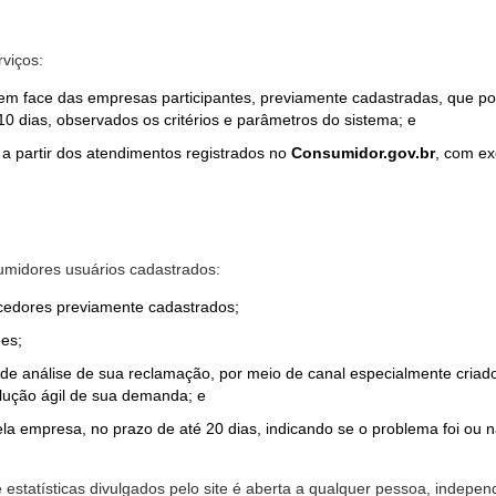
rviços:
em face das empresas participantes, previamente cadastradas, que por
0 dias, observados os critérios e parâmetros do sistema; e
a partir dos atendimentos registrados no
Consumidor.gov.br
, com ex
midores usuários cadastrados:
ecedores previamente cadastrados;
es;
o de análise de sua reclamação, por meio de canal especialmente cr
olução ágil de sua demanda; e
ela empresa, no prazo de até 20 dias, indicando se o problema foi ou n
e estatísticas divulgados pelo site é aberta a qualquer pessoa, indep