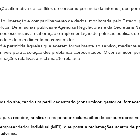
ão alternativa de conflitos de consumo por meio da internet, que perm
ção, interação e compartilhamento de dados, monitorada pelo Estado, 
úblicos, Defensorias públicas e Agências Reguladoras e da Secretaria 
ões essenciais à elaboração e implementação de políticas públicas de
dade e do atendimento ao consumidor.
só é permitida àquelas que aderem formalmente ao serviço, mediante
sponíveis para a solução dos problemas apresentados. O consumidor, po
rmações relativas à reclamação relatada.
rsos do site, tendo um perfil cadastrado (consumidor, gestor ou fornec
 para receber, analisar e responder reclamações de consumidores no
roempreendedor Individual (MEI), que possua reclamações acerca de 
taforma;