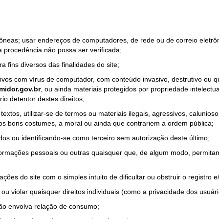
rrôneas; usar endereços de computadores, de rede ou de correio eletr
a procedência não possa ser verificada;
a fins diversos das finalidades do site;
quivos com vírus de computador, com conteúdo invasivo, destrutivo ou
idor.gov.br
, ou ainda materiais protegidos por propriedade intelectu
io detentor destes direitos;
tos, utilizar-se de termos ou materiais ilegais, agressivos, calunioso
 os bons costumes, a moral ou ainda que contrariem a ordem pública;
dos ou identificando-se como terceiro sem autorização deste último;
nformações pessoais ou outras quaisquer que, de algum modo, permitam
ações do site com o simples intuito de dificultar ou obstruir o registr
ou violar quaisquer direitos individuais (como a privacidade dos usuár
não envolva relação de consumo;