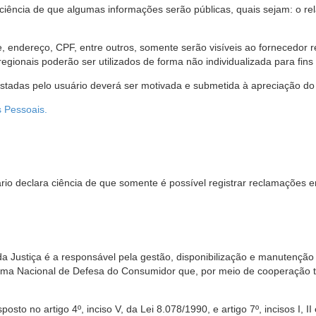
 ciência de que algumas informações serão públicas, quais sejam: o re
me, endereço, CPF, entre outros, somente serão visíveis ao fornecedor
gionais poderão ser utilizados de forma não individualizada para fins e
estadas pelo usuário deverá ser motivada e submetida à apreciação do 
s Pessoais.
io declara ciência de que somente é possível registrar reclamações e
da Justiça é a responsável pela gestão, disponibilização e manutenção
tema Nacional de Defesa do Consumidor que, por meio de cooperação 
sto no artigo 4º, inciso V, da Lei 8.078/1990, e artigo 7º, incisos I, II