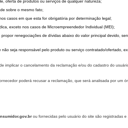
de, oferta de produtos ou serviços de qualquer natureza;
ade sobre o mesmo fato;
 nos casos em que esta for obrigatória por determinação legal;
dica, exceto nos casos de Microempreendedor Individual (MEI);
a propor renegociações de dívidas abaixo do valor principal devido, sen
 não seja responsável pelo produto ou serviço contratado/ofertado, e
pode implicar o cancelamento da reclamação e/ou do cadastro do usu
ornecedor poderá recusar a reclamação, que será analisada por um ór
nsumidor.gov.br
ou fornecidas pelo usuário do site são registradas