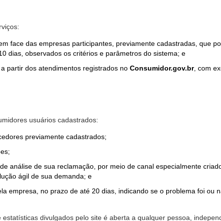
rviços:
em face das empresas participantes, previamente cadastradas, que por
0 dias, observados os critérios e parâmetros do sistema; e
a partir dos atendimentos registrados no
Consumidor.gov.br
, com ex
midores usuários cadastrados:
ecedores previamente cadastrados;
es;
o de análise de sua reclamação, por meio de canal especialmente cr
olução ágil de sua demanda; e
ela empresa, no prazo de até 20 dias, indicando se o problema foi ou n
e estatísticas divulgados pelo site é aberta a qualquer pessoa, indep