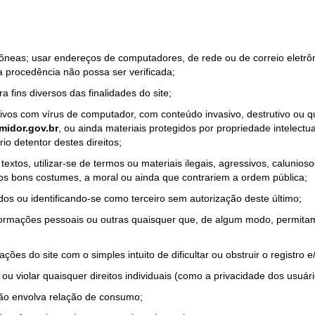
rrôneas; usar endereços de computadores, de rede ou de correio eletr
a procedência não possa ser verificada;
a fins diversos das finalidades do site;
quivos com vírus de computador, com conteúdo invasivo, destrutivo ou
idor.gov.br
, ou ainda materiais protegidos por propriedade intelectu
io detentor destes direitos;
tos, utilizar-se de termos ou materiais ilegais, agressivos, calunioso
 os bons costumes, a moral ou ainda que contrariem a ordem pública;
dos ou identificando-se como terceiro sem autorização deste último;
nformações pessoais ou outras quaisquer que, de algum modo, permitam
ações do site com o simples intuito de dificultar ou obstruir o registr
ou violar quaisquer direitos individuais (como a privacidade dos usuár
não envolva relação de consumo;