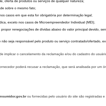
de, oferta de produtos ou serviços de qualquer natureza;
ade sobre o mesmo fato;
 nos casos em que esta for obrigatória por determinação legal;
dica, exceto nos casos de Microempreendedor Individual (MEI);
a propor renegociações de dívidas abaixo do valor principal devido, sen
 não seja responsável pelo produto ou serviço contratado/ofertado, e
pode implicar o cancelamento da reclamação e/ou do cadastro do usu
ornecedor poderá recusar a reclamação, que será analisada por um ór
nsumidor.gov.br
ou fornecidas pelo usuário do site são registradas