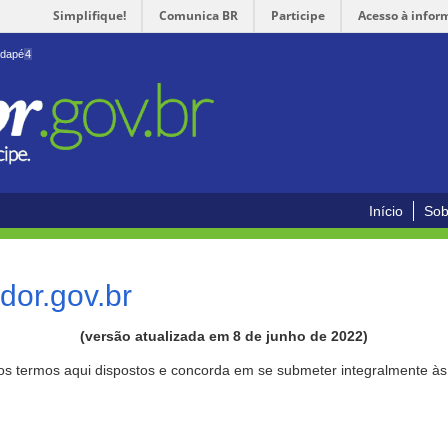
Simplifique!
Comunica BR
Participe
Acesso à infor
odapé
4
Início
Sob
or.gov.br
(versão atualizada em 8 de junho de 2022)
aos termos aqui dispostos e concorda em se submeter integralmente à