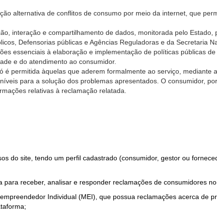
ão alternativa de conflitos de consumo por meio da internet, que perm
ção, interação e compartilhamento de dados, monitorada pelo Estado, 
úblicos, Defensorias públicas e Agências Reguladoras e da Secretaria 
ões essenciais à elaboração e implementação de políticas públicas de
dade e do atendimento ao consumidor.
só é permitida àquelas que aderem formalmente ao serviço, mediante
sponíveis para a solução dos problemas apresentados. O consumidor, po
rmações relativas à reclamação relatada.
rsos do site, tendo um perfil cadastrado (consumidor, gestor ou fornec
 para receber, analisar e responder reclamações de consumidores no
roempreendedor Individual (MEI), que possua reclamações acerca de 
taforma;