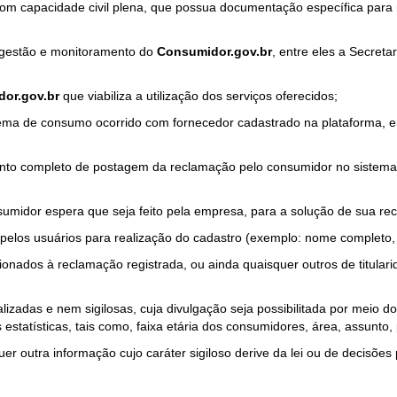
com capacidade civil plena, que possua documentação específica para 
a gestão e monitoramento do
Consumidor.gov.br
, entre eles a Secret
or.gov.br
que viabiliza a utilização dos serviços oferecidos;
ma de consumo ocorrido com fornecedor cadastrado na plataforma, em
to completo de postagem da reclamação pelo consumidor no sistema
sumidor espera que seja feito pela empresa, para a solução de sua re
pelos usuários para realização do cadastro (exemplo: nome completo, t
onados à reclamação registrada, ou ainda quaisquer outros de titularid
lizadas e nem sigilosas, cuja divulgação seja possibilitada por meio do
estatísticas, tais como, faixa etária dos consumidores, área, assunto
r outra informação cujo caráter sigiloso derive da lei ou de decisões p