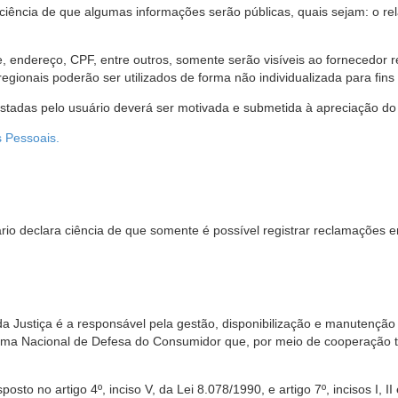
 ciência de que algumas informações serão públicas, quais sejam: o re
me, endereço, CPF, entre outros, somente serão visíveis ao fornecedor
gionais poderão ser utilizados de forma não individualizada para fins e
estadas pelo usuário deverá ser motivada e submetida à apreciação do 
s Pessoais.
io declara ciência de que somente é possível registrar reclamações e
da Justiça é a responsável pela gestão, disponibilização e manutenção
tema Nacional de Defesa do Consumidor que, por meio de cooperação 
sto no artigo 4º, inciso V, da Lei 8.078/1990, e artigo 7º, incisos I, II