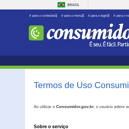
BRASIL
Ir para o conteúdo
1
Ir para o menu
2
Ir para o login
3
Ir para o r
Termos de Uso Consumid
Ao utilizar o
Consumidor.gov.br
, o usuário adere 
Sobre o serviço