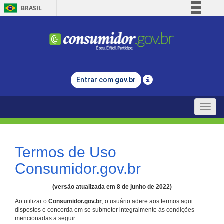
BRASIL
Simplifique!
Comunica BR
Participe
Acesso à informação
Entrar com
gov.br
Legislação
Canais
Toggle
naviga
Termos de Uso
Consumidor.gov.br
(versão atualizada em 8 de junho de 2022)
Ao utilizar o
Consumidor.gov.br
, o usuário adere aos termos aqui
dispostos e concorda em se submeter integralmente às condições
mencionadas a seguir.