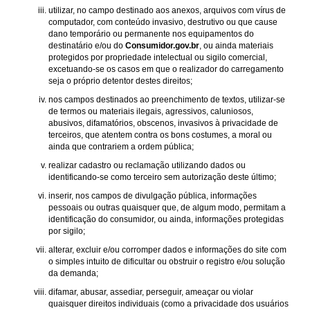
utilizar, no campo destinado aos anexos, arquivos com vírus de
computador, com conteúdo invasivo, destrutivo ou que cause
dano temporário ou permanente nos equipamentos do
destinatário e/ou do
Consumidor.gov.br
, ou ainda materiais
protegidos por propriedade intelectual ou sigilo comercial,
excetuando-se os casos em que o realizador do carregamento
seja o próprio detentor destes direitos;
nos campos destinados ao preenchimento de textos, utilizar-se
de termos ou materiais ilegais, agressivos, caluniosos,
abusivos, difamatórios, obscenos, invasivos à privacidade de
terceiros, que atentem contra os bons costumes, a moral ou
ainda que contrariem a ordem pública;
realizar cadastro ou reclamação utilizando dados ou
identificando-se como terceiro sem autorização deste último;
inserir, nos campos de divulgação pública, informações
pessoais ou outras quaisquer que, de algum modo, permitam a
identificação do consumidor, ou ainda, informações protegidas
por sigilo;
alterar, excluir e/ou corromper dados e informações do site com
o simples intuito de dificultar ou obstruir o registro e/ou solução
da demanda;
difamar, abusar, assediar, perseguir, ameaçar ou violar
quaisquer direitos individuais (como a privacidade dos usuários