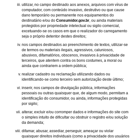
utilizar, no campo destinado aos anexos, arquivos com vírus de
computador, com conteúdo invasivo, destrutivo ou que cause
dano temporário ou permanente nos equipamentos do
destinatário e/ou do
Consumidor.gov.br
, ou ainda materiais
protegidos por propriedade intelectual ou sigilo comercial,
excetuando-se os casos em que o realizador do carregamento
seja o próprio detentor destes direitos;
nos campos destinados ao preenchimento de textos, utilizar-se
de termos ou materiais ilegais, agressivos, caluniosos,
abusivos, difamatórios, obscenos, invasivos à privacidade de
terceiros, que atentem contra os bons costumes, a moral ou
ainda que contrariem a ordem pública;
realizar cadastro ou reclamação utilizando dados ou
identificando-se como terceiro sem autorização deste último;
inserir, nos campos de divulgação pública, informações
pessoais ou outras quaisquer que, de algum modo, permitam a
identificação do consumidor, ou ainda, informações protegidas
por sigilo;
alterar, excluir e/ou corromper dados e informações do site com
o simples intuito de dificultar ou obstruir o registro e/ou solução
da demanda;
difamar, abusar, assediar, perseguir, ameaçar ou violar
quaisquer direitos individuais (como a privacidade dos usuários