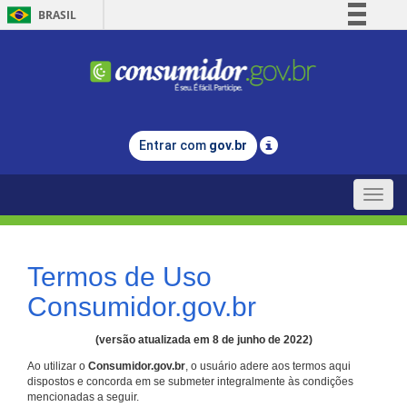
BRASIL
Simplifique!
Comunica BR
Participe
Acesso à informação
Entrar com
gov.br
Legislação
Canais
Toggle
naviga
Termos de Uso
Consumidor.gov.br
(versão atualizada em 8 de junho de 2022)
Ao utilizar o
Consumidor.gov.br
, o usuário adere aos termos aqui
dispostos e concorda em se submeter integralmente às condições
mencionadas a seguir.