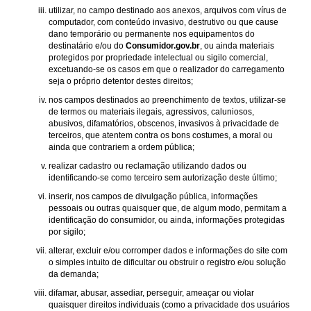
utilizar, no campo destinado aos anexos, arquivos com vírus de
computador, com conteúdo invasivo, destrutivo ou que cause
dano temporário ou permanente nos equipamentos do
destinatário e/ou do
Consumidor.gov.br
, ou ainda materiais
protegidos por propriedade intelectual ou sigilo comercial,
excetuando-se os casos em que o realizador do carregamento
seja o próprio detentor destes direitos;
nos campos destinados ao preenchimento de textos, utilizar-se
de termos ou materiais ilegais, agressivos, caluniosos,
abusivos, difamatórios, obscenos, invasivos à privacidade de
terceiros, que atentem contra os bons costumes, a moral ou
ainda que contrariem a ordem pública;
realizar cadastro ou reclamação utilizando dados ou
identificando-se como terceiro sem autorização deste último;
inserir, nos campos de divulgação pública, informações
pessoais ou outras quaisquer que, de algum modo, permitam a
identificação do consumidor, ou ainda, informações protegidas
por sigilo;
alterar, excluir e/ou corromper dados e informações do site com
o simples intuito de dificultar ou obstruir o registro e/ou solução
da demanda;
difamar, abusar, assediar, perseguir, ameaçar ou violar
quaisquer direitos individuais (como a privacidade dos usuários