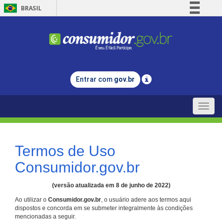
BRASIL
Simplifique!
Comunica BR
Participe
Acesso à informação
Entrar com
gov.br
Legislação
Canais
Toggle
naviga
Termos de Uso
Consumidor.gov.br
(versão atualizada em 8 de junho de 2022)
Ao utilizar o
Consumidor.gov.br
, o usuário adere aos termos aqui
dispostos e concorda em se submeter integralmente às condições
mencionadas a seguir.