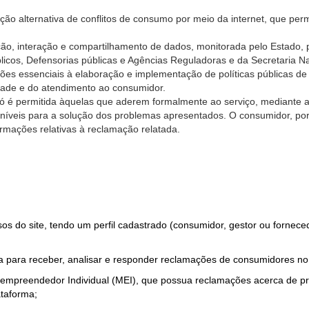
ão alternativa de conflitos de consumo por meio da internet, que perm
ção, interação e compartilhamento de dados, monitorada pelo Estado, 
úblicos, Defensorias públicas e Agências Reguladoras e da Secretaria 
ões essenciais à elaboração e implementação de políticas públicas de
dade e do atendimento ao consumidor.
só é permitida àquelas que aderem formalmente ao serviço, mediante
sponíveis para a solução dos problemas apresentados. O consumidor, po
rmações relativas à reclamação relatada.
rsos do site, tendo um perfil cadastrado (consumidor, gestor ou fornec
 para receber, analisar e responder reclamações de consumidores no
roempreendedor Individual (MEI), que possua reclamações acerca de 
taforma;