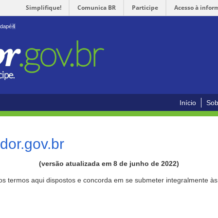
Simplifique!
Comunica BR
Participe
Acesso à infor
odapé
4
Início
Sob
or.gov.br
(versão atualizada em 8 de junho de 2022)
aos termos aqui dispostos e concorda em se submeter integralmente à