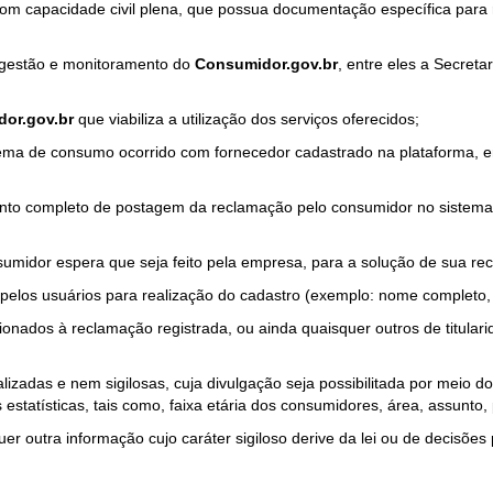
com capacidade civil plena, que possua documentação específica para 
a gestão e monitoramento do
Consumidor.gov.br
, entre eles a Secret
or.gov.br
que viabiliza a utilização dos serviços oferecidos;
ma de consumo ocorrido com fornecedor cadastrado na plataforma, em
to completo de postagem da reclamação pelo consumidor no sistema
sumidor espera que seja feito pela empresa, para a solução de sua re
pelos usuários para realização do cadastro (exemplo: nome completo, t
onados à reclamação registrada, ou ainda quaisquer outros de titularid
lizadas e nem sigilosas, cuja divulgação seja possibilitada por meio do
estatísticas, tais como, faixa etária dos consumidores, área, assunto
r outra informação cujo caráter sigiloso derive da lei ou de decisões p