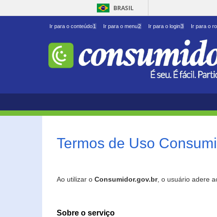
BRASIL
Ir para o conteúdo
1
Ir para o menu
2
Ir para o login
3
Ir para o r
Termos de Uso Consumid
Ao utilizar o
Consumidor.gov.br
, o usuário adere 
Sobre o serviço