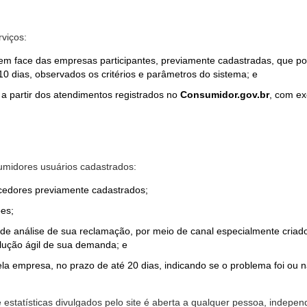
rviços:
em face das empresas participantes, previamente cadastradas, que por
0 dias, observados os critérios e parâmetros do sistema; e
a partir dos atendimentos registrados no
Consumidor.gov.br
, com ex
midores usuários cadastrados:
ecedores previamente cadastrados;
es;
o de análise de sua reclamação, por meio de canal especialmente cr
olução ágil de sua demanda; e
ela empresa, no prazo de até 20 dias, indicando se o problema foi ou n
e estatísticas divulgados pelo site é aberta a qualquer pessoa, indep