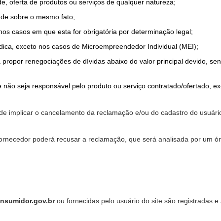
de, oferta de produtos ou serviços de qualquer natureza;
ade sobre o mesmo fato;
 nos casos em que esta for obrigatória por determinação legal;
dica, exceto nos casos de Microempreendedor Individual (MEI);
a propor renegociações de dívidas abaixo do valor principal devido, sen
 não seja responsável pelo produto ou serviço contratado/ofertado, e
pode implicar o cancelamento da reclamação e/ou do cadastro do usu
ornecedor poderá recusar a reclamação, que será analisada por um ór
nsumidor.gov.br
ou fornecidas pelo usuário do site são registradas