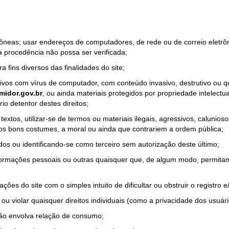
rrôneas; usar endereços de computadores, de rede ou de correio eletr
a procedência não possa ser verificada;
a fins diversos das finalidades do site;
quivos com vírus de computador, com conteúdo invasivo, destrutivo ou
idor.gov.br
, ou ainda materiais protegidos por propriedade intelectu
io detentor destes direitos;
tos, utilizar-se de termos ou materiais ilegais, agressivos, calunioso
 os bons costumes, a moral ou ainda que contrariem a ordem pública;
dos ou identificando-se como terceiro sem autorização deste último;
nformações pessoais ou outras quaisquer que, de algum modo, permitam
ações do site com o simples intuito de dificultar ou obstruir o registr
ou violar quaisquer direitos individuais (como a privacidade dos usuár
não envolva relação de consumo;