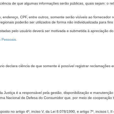
 ciência de que algumas informações serão públicas, quais sejam: o re
me, endereço, CPF, entre outros, somente serão visíveis ao fornecedor
gionais poderão ser utilizados de forma não individualizada para fins e
estadas pelo usuário deverá ser motivada e submetida à apreciação do 
s Pessoais.
io declara ciência de que somente é possível registrar reclamações e
da Justiça é a responsável pela gestão, disponibilização e manutenção
tema Nacional de Defesa do Consumidor que, por meio de cooperação 
sto no artigo 4º, inciso V, da Lei 8.078/1990, e artigo 7º, incisos I, II