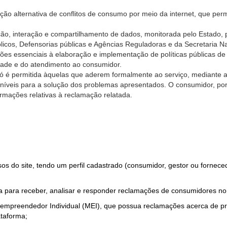
ão alternativa de conflitos de consumo por meio da internet, que perm
ção, interação e compartilhamento de dados, monitorada pelo Estado, 
úblicos, Defensorias públicas e Agências Reguladoras e da Secretaria 
ões essenciais à elaboração e implementação de políticas públicas de
dade e do atendimento ao consumidor.
só é permitida àquelas que aderem formalmente ao serviço, mediante
sponíveis para a solução dos problemas apresentados. O consumidor, po
rmações relativas à reclamação relatada.
rsos do site, tendo um perfil cadastrado (consumidor, gestor ou fornec
 para receber, analisar e responder reclamações de consumidores no
roempreendedor Individual (MEI), que possua reclamações acerca de 
taforma;