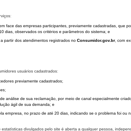
rviços:
em face das empresas participantes, previamente cadastradas, que por
0 dias, observados os critérios e parâmetros do sistema; e
a partir dos atendimentos registrados no
Consumidor.gov.br
, com ex
midores usuários cadastrados:
ecedores previamente cadastrados;
es;
o de análise de sua reclamação, por meio de canal especialmente cr
olução ágil de sua demanda; e
ela empresa, no prazo de até 20 dias, indicando se o problema foi ou n
e estatísticas divulgados pelo site é aberta a qualquer pessoa, indep