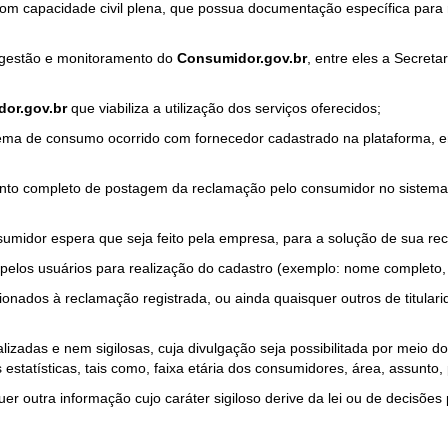
com capacidade civil plena, que possua documentação específica para 
a gestão e monitoramento do
Consumidor.gov.br
, entre eles a Secret
or.gov.br
que viabiliza a utilização dos serviços oferecidos;
ma de consumo ocorrido com fornecedor cadastrado na plataforma, em
to completo de postagem da reclamação pelo consumidor no sistema
sumidor espera que seja feito pela empresa, para a solução de sua re
pelos usuários para realização do cadastro (exemplo: nome completo, t
onados à reclamação registrada, ou ainda quaisquer outros de titularid
lizadas e nem sigilosas, cuja divulgação seja possibilitada por meio do
estatísticas, tais como, faixa etária dos consumidores, área, assunto
r outra informação cujo caráter sigiloso derive da lei ou de decisões p