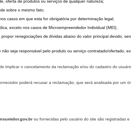
de, oferta de produtos ou serviços de qualquer natureza;
ade sobre o mesmo fato;
 nos casos em que esta for obrigatória por determinação legal;
dica, exceto nos casos de Microempreendedor Individual (MEI);
a propor renegociações de dívidas abaixo do valor principal devido, sen
 não seja responsável pelo produto ou serviço contratado/ofertado, e
pode implicar o cancelamento da reclamação e/ou do cadastro do usu
ornecedor poderá recusar a reclamação, que será analisada por um ór
nsumidor.gov.br
ou fornecidas pelo usuário do site são registradas