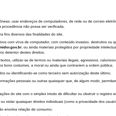
rrôneas; usar endereços de computadores, de rede ou de correio eletr
a procedência não possa ser verificada;
a fins diversos das finalidades do site;
quivos com vírus de computador, com conteúdo invasivo, destrutivo ou
idor.gov.br
, ou ainda materiais protegidos por propriedade intelectu
io detentor destes direitos;
tos, utilizar-se de termos ou materiais ilegais, agressivos, calunioso
 os bons costumes, a moral ou ainda que contrariem a ordem pública;
dos ou identificando-se como terceiro sem autorização deste último;
nformações pessoais ou outras quaisquer que, de algum modo, permitam
ações do site com o simples intuito de dificultar ou obstruir o registr
ou violar quaisquer direitos individuais (como a privacidade dos usuár
não envolva relação de consumo;