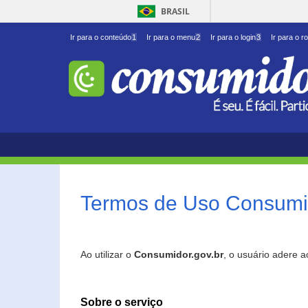
BRASIL
Ir para o conteúdo
1
Ir para o menu
2
Ir para o login
3
Ir para o r
Termos de Uso Consumid
Ao utilizar o
Consumidor.gov.br
, o usuário adere 
Sobre o serviço