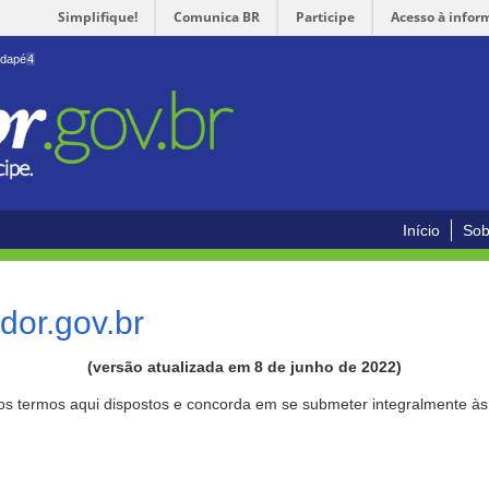
Simplifique!
Comunica BR
Participe
Acesso à infor
odapé
4
Início
Sob
or.gov.br
(versão atualizada em 8 de junho de 2022)
aos termos aqui dispostos e concorda em se submeter integralmente à