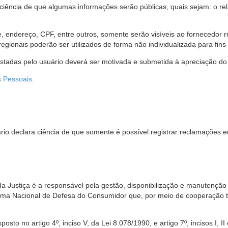
 ciência de que algumas informações serão públicas, quais sejam: o re
me, endereço, CPF, entre outros, somente serão visíveis ao fornecedor
gionais poderão ser utilizados de forma não individualizada para fins e
estadas pelo usuário deverá ser motivada e submetida à apreciação do 
s Pessoais.
io declara ciência de que somente é possível registrar reclamações e
da Justiça é a responsável pela gestão, disponibilização e manutenção
tema Nacional de Defesa do Consumidor que, por meio de cooperação 
sto no artigo 4º, inciso V, da Lei 8.078/1990, e artigo 7º, incisos I, II