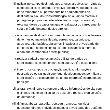
utilizar, no campo destinado aos anexos, arquivos com vírus de
computador, com conteúdo invasivo, destrutivo ou que cause
dano temporário ou permanente nos equipamentos do
destinatário e/ou do
Consumidor.gov.br
, ou ainda materiais
protegidos por propriedade intelectual ou sigilo comercial,
excetuando-se os casos em que o realizador do carregamento
seja o próprio detentor destes direitos;
nos campos destinados ao preenchimento de textos, utilizar-se
de termos ou materiais ilegais, agressivos, caluniosos,
abusivos, difamatórios, obscenos, invasivos à privacidade de
terceiros, que atentem contra os bons costumes, a moral ou
ainda que contrariem a ordem pública;
realizar cadastro ou reclamação utilizando dados ou
identificando-se como terceiro sem autorização deste último;
inserir, nos campos de divulgação pública, informações
pessoais ou outras quaisquer que, de algum modo, permitam a
identificação do consumidor, ou ainda, informações protegidas
por sigilo;
alterar, excluir e/ou corromper dados e informações do site com
o simples intuito de dificultar ou obstruir o registro e/ou solução
da demanda;
difamar, abusar, assediar, perseguir, ameaçar ou violar
quaisquer direitos individuais (como a privacidade dos usuários