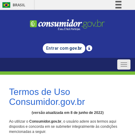
BRASIL
Simplifique!
Comunica BR
Participe
Acesso à informação
Entrar com
gov.br
Legislação
Canais
Toggle
naviga
Termos de Uso
Consumidor.gov.br
(versão atualizada em 8 de junho de 2022)
Ao utilizar o
Consumidor.gov.br
, o usuário adere aos termos aqui
dispostos e concorda em se submeter integralmente às condições
mencionadas a seguir.