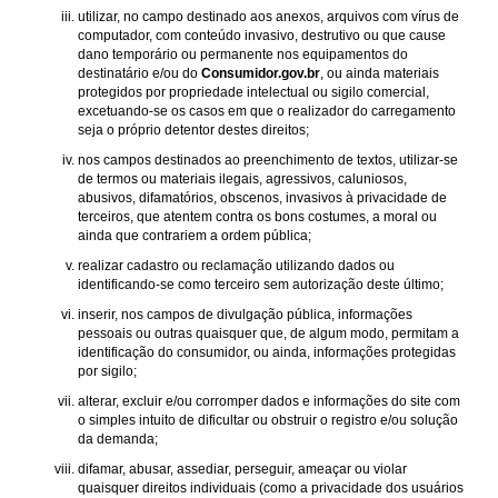
utilizar, no campo destinado aos anexos, arquivos com vírus de
computador, com conteúdo invasivo, destrutivo ou que cause
dano temporário ou permanente nos equipamentos do
destinatário e/ou do
Consumidor.gov.br
, ou ainda materiais
protegidos por propriedade intelectual ou sigilo comercial,
excetuando-se os casos em que o realizador do carregamento
seja o próprio detentor destes direitos;
nos campos destinados ao preenchimento de textos, utilizar-se
de termos ou materiais ilegais, agressivos, caluniosos,
abusivos, difamatórios, obscenos, invasivos à privacidade de
terceiros, que atentem contra os bons costumes, a moral ou
ainda que contrariem a ordem pública;
realizar cadastro ou reclamação utilizando dados ou
identificando-se como terceiro sem autorização deste último;
inserir, nos campos de divulgação pública, informações
pessoais ou outras quaisquer que, de algum modo, permitam a
identificação do consumidor, ou ainda, informações protegidas
por sigilo;
alterar, excluir e/ou corromper dados e informações do site com
o simples intuito de dificultar ou obstruir o registro e/ou solução
da demanda;
difamar, abusar, assediar, perseguir, ameaçar ou violar
quaisquer direitos individuais (como a privacidade dos usuários