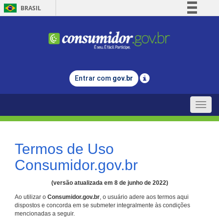
BRASIL
Simplifique!
Comunica BR
Participe
Acesso à informação
Entrar com
gov.br
Legislação
Canais
Toggle
naviga
Termos de Uso
Consumidor.gov.br
(versão atualizada em 8 de junho de 2022)
Ao utilizar o
Consumidor.gov.br
, o usuário adere aos termos aqui
dispostos e concorda em se submeter integralmente às condições
mencionadas a seguir.