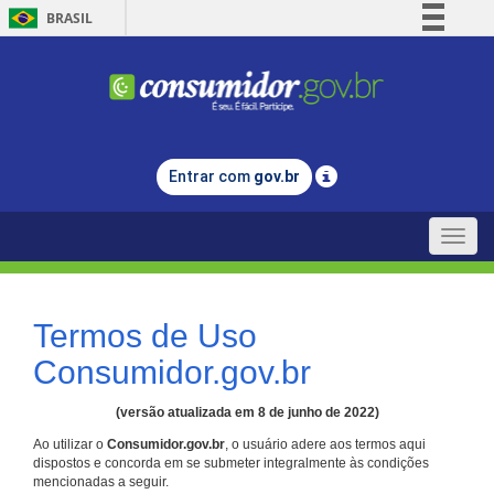
BRASIL
Simplifique!
Comunica BR
Participe
Acesso à informação
Entrar com
gov.br
Legislação
Canais
Toggle
naviga
Termos de Uso
Consumidor.gov.br
(versão atualizada em 8 de junho de 2022)
Ao utilizar o
Consumidor.gov.br
, o usuário adere aos termos aqui
dispostos e concorda em se submeter integralmente às condições
mencionadas a seguir.