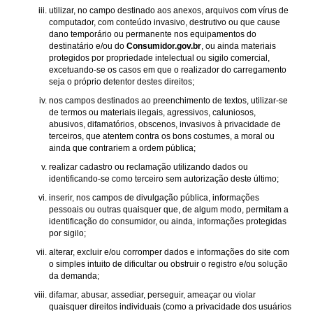
utilizar, no campo destinado aos anexos, arquivos com vírus de
computador, com conteúdo invasivo, destrutivo ou que cause
dano temporário ou permanente nos equipamentos do
destinatário e/ou do
Consumidor.gov.br
, ou ainda materiais
protegidos por propriedade intelectual ou sigilo comercial,
excetuando-se os casos em que o realizador do carregamento
seja o próprio detentor destes direitos;
nos campos destinados ao preenchimento de textos, utilizar-se
de termos ou materiais ilegais, agressivos, caluniosos,
abusivos, difamatórios, obscenos, invasivos à privacidade de
terceiros, que atentem contra os bons costumes, a moral ou
ainda que contrariem a ordem pública;
realizar cadastro ou reclamação utilizando dados ou
identificando-se como terceiro sem autorização deste último;
inserir, nos campos de divulgação pública, informações
pessoais ou outras quaisquer que, de algum modo, permitam a
identificação do consumidor, ou ainda, informações protegidas
por sigilo;
alterar, excluir e/ou corromper dados e informações do site com
o simples intuito de dificultar ou obstruir o registro e/ou solução
da demanda;
difamar, abusar, assediar, perseguir, ameaçar ou violar
quaisquer direitos individuais (como a privacidade dos usuários