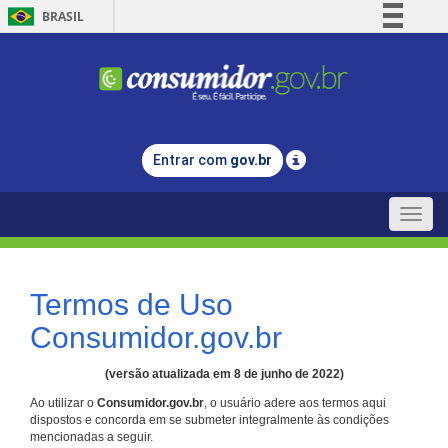
BRASIL
Simplifique!
Comunica BR
Participe
Acesso à informação
Entrar com
gov.br
Legislação
Canais
Toggle
naviga
Termos de Uso
Consumidor.gov.br
(versão atualizada em 8 de junho de 2022)
Ao utilizar o
Consumidor.gov.br
, o usuário adere aos termos aqui
dispostos e concorda em se submeter integralmente às condições
mencionadas a seguir.