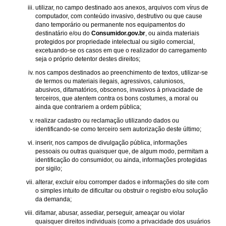
utilizar, no campo destinado aos anexos, arquivos com vírus de
computador, com conteúdo invasivo, destrutivo ou que cause
dano temporário ou permanente nos equipamentos do
destinatário e/ou do
Consumidor.gov.br
, ou ainda materiais
protegidos por propriedade intelectual ou sigilo comercial,
excetuando-se os casos em que o realizador do carregamento
seja o próprio detentor destes direitos;
nos campos destinados ao preenchimento de textos, utilizar-se
de termos ou materiais ilegais, agressivos, caluniosos,
abusivos, difamatórios, obscenos, invasivos à privacidade de
terceiros, que atentem contra os bons costumes, a moral ou
ainda que contrariem a ordem pública;
realizar cadastro ou reclamação utilizando dados ou
identificando-se como terceiro sem autorização deste último;
inserir, nos campos de divulgação pública, informações
pessoais ou outras quaisquer que, de algum modo, permitam a
identificação do consumidor, ou ainda, informações protegidas
por sigilo;
alterar, excluir e/ou corromper dados e informações do site com
o simples intuito de dificultar ou obstruir o registro e/ou solução
da demanda;
difamar, abusar, assediar, perseguir, ameaçar ou violar
quaisquer direitos individuais (como a privacidade dos usuários