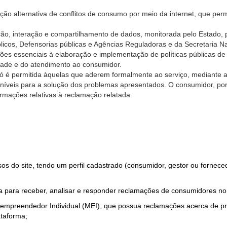
ão alternativa de conflitos de consumo por meio da internet, que perm
ção, interação e compartilhamento de dados, monitorada pelo Estado, 
úblicos, Defensorias públicas e Agências Reguladoras e da Secretaria 
ões essenciais à elaboração e implementação de políticas públicas de
dade e do atendimento ao consumidor.
só é permitida àquelas que aderem formalmente ao serviço, mediante
sponíveis para a solução dos problemas apresentados. O consumidor, po
rmações relativas à reclamação relatada.
rsos do site, tendo um perfil cadastrado (consumidor, gestor ou fornec
 para receber, analisar e responder reclamações de consumidores no
roempreendedor Individual (MEI), que possua reclamações acerca de 
taforma;