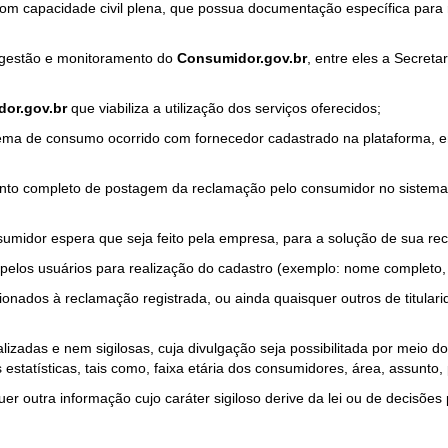
com capacidade civil plena, que possua documentação específica para 
a gestão e monitoramento do
Consumidor.gov.br
, entre eles a Secret
or.gov.br
que viabiliza a utilização dos serviços oferecidos;
ma de consumo ocorrido com fornecedor cadastrado na plataforma, em
to completo de postagem da reclamação pelo consumidor no sistema
sumidor espera que seja feito pela empresa, para a solução de sua re
pelos usuários para realização do cadastro (exemplo: nome completo, t
onados à reclamação registrada, ou ainda quaisquer outros de titularid
lizadas e nem sigilosas, cuja divulgação seja possibilitada por meio do
estatísticas, tais como, faixa etária dos consumidores, área, assunto
r outra informação cujo caráter sigiloso derive da lei ou de decisões p