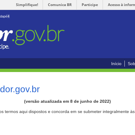
Simplifique!
Comunica BR
Participe
Acesso à infor
odapé
4
Início
Sob
or.gov.br
(versão atualizada em 8 de junho de 2022)
aos termos aqui dispostos e concorda em se submeter integralmente à