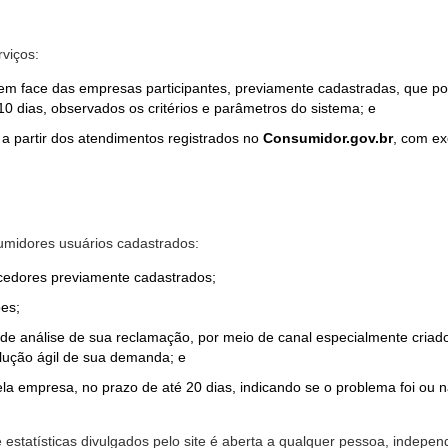
rviços:
em face das empresas participantes, previamente cadastradas, que por
0 dias, observados os critérios e parâmetros do sistema; e
a partir dos atendimentos registrados no
Consumidor.gov.br
, com ex
midores usuários cadastrados:
ecedores previamente cadastrados;
es;
o de análise de sua reclamação, por meio de canal especialmente cr
olução ágil de sua demanda; e
ela empresa, no prazo de até 20 dias, indicando se o problema foi ou n
e estatísticas divulgados pelo site é aberta a qualquer pessoa, indep