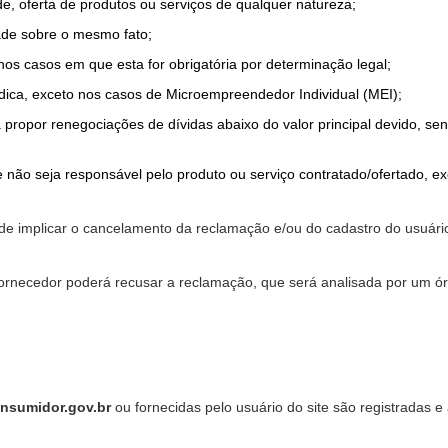
de, oferta de produtos ou serviços de qualquer natureza;
ade sobre o mesmo fato;
 nos casos em que esta for obrigatória por determinação legal;
dica, exceto nos casos de Microempreendedor Individual (MEI);
a propor renegociações de dívidas abaixo do valor principal devido, sen
 não seja responsável pelo produto ou serviço contratado/ofertado, e
pode implicar o cancelamento da reclamação e/ou do cadastro do usu
ornecedor poderá recusar a reclamação, que será analisada por um ór
nsumidor.gov.br
ou fornecidas pelo usuário do site são registradas