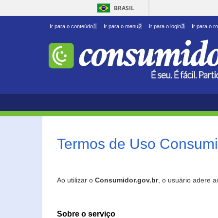
BRASIL
Ir para o conteúdo
1
Ir para o menu
2
Ir para o login
3
Ir para o r
Termos de Uso Consumid
Ao utilizar o
Consumidor.gov.br
, o usuário adere 
Sobre o serviço