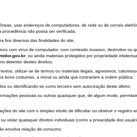
rrôneas; usar endereços de computadores, de rede ou de correio eletr
a procedência não possa ser verificada;
a fins diversos das finalidades do site;
quivos com vírus de computador, com conteúdo invasivo, destrutivo ou
idor.gov.br
, ou ainda materiais protegidos por propriedade intelectu
io detentor destes direitos;
tos, utilizar-se de termos ou materiais ilegais, agressivos, calunioso
 os bons costumes, a moral ou ainda que contrariem a ordem pública;
dos ou identificando-se como terceiro sem autorização deste último;
nformações pessoais ou outras quaisquer que, de algum modo, permitam
ações do site com o simples intuito de dificultar ou obstruir o registr
ou violar quaisquer direitos individuais (como a privacidade dos usuár
não envolva relação de consumo;