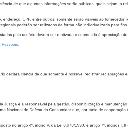
 ciência de que algumas informações serão públicas, quais sejam: o re
me, endereço, CPF, entre outros, somente serão visíveis ao fornecedor
gionais poderão ser utilizados de forma não individualizada para fins e
estadas pelo usuário deverá ser motivada e submetida à apreciação do 
s Pessoais.
io declara ciência de que somente é possível registrar reclamações e
da Justiça é a responsável pela gestão, disponibilização e manutenção
tema Nacional de Defesa do Consumidor que, por meio de cooperação 
sto no artigo 4º, inciso V, da Lei 8.078/1990, e artigo 7º, incisos I, II