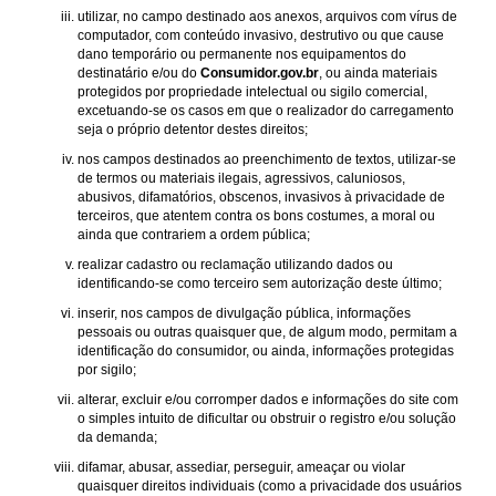
utilizar, no campo destinado aos anexos, arquivos com vírus de
computador, com conteúdo invasivo, destrutivo ou que cause
dano temporário ou permanente nos equipamentos do
destinatário e/ou do
Consumidor.gov.br
, ou ainda materiais
protegidos por propriedade intelectual ou sigilo comercial,
excetuando-se os casos em que o realizador do carregamento
seja o próprio detentor destes direitos;
nos campos destinados ao preenchimento de textos, utilizar-se
de termos ou materiais ilegais, agressivos, caluniosos,
abusivos, difamatórios, obscenos, invasivos à privacidade de
terceiros, que atentem contra os bons costumes, a moral ou
ainda que contrariem a ordem pública;
realizar cadastro ou reclamação utilizando dados ou
identificando-se como terceiro sem autorização deste último;
inserir, nos campos de divulgação pública, informações
pessoais ou outras quaisquer que, de algum modo, permitam a
identificação do consumidor, ou ainda, informações protegidas
por sigilo;
alterar, excluir e/ou corromper dados e informações do site com
o simples intuito de dificultar ou obstruir o registro e/ou solução
da demanda;
difamar, abusar, assediar, perseguir, ameaçar ou violar
quaisquer direitos individuais (como a privacidade dos usuários