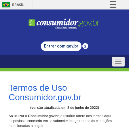
BRASIL
Simplifique!
Comunica BR
Participe
Acesso à informação
Entrar com
gov.br
Legislação
Canais
Toggle
naviga
Termos de Uso
Consumidor.gov.br
(versão atualizada em 8 de junho de 2022)
Ao utilizar o
Consumidor.gov.br
, o usuário adere aos termos aqui
dispostos e concorda em se submeter integralmente às condições
mencionadas a seguir.