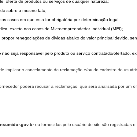
de, oferta de produtos ou serviços de qualquer natureza;
ade sobre o mesmo fato;
 nos casos em que esta for obrigatória por determinação legal;
dica, exceto nos casos de Microempreendedor Individual (MEI);
a propor renegociações de dívidas abaixo do valor principal devido, sen
 não seja responsável pelo produto ou serviço contratado/ofertado, e
pode implicar o cancelamento da reclamação e/ou do cadastro do usu
ornecedor poderá recusar a reclamação, que será analisada por um ór
nsumidor.gov.br
ou fornecidas pelo usuário do site são registradas