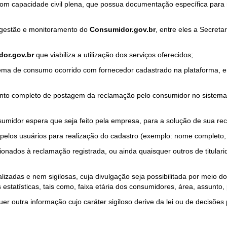
com capacidade civil plena, que possua documentação específica para 
a gestão e monitoramento do
Consumidor.gov.br
, entre eles a Secret
or.gov.br
que viabiliza a utilização dos serviços oferecidos;
ma de consumo ocorrido com fornecedor cadastrado na plataforma, em
to completo de postagem da reclamação pelo consumidor no sistema
sumidor espera que seja feito pela empresa, para a solução de sua re
pelos usuários para realização do cadastro (exemplo: nome completo, t
onados à reclamação registrada, ou ainda quaisquer outros de titularid
lizadas e nem sigilosas, cuja divulgação seja possibilitada por meio do
estatísticas, tais como, faixa etária dos consumidores, área, assunto
r outra informação cujo caráter sigiloso derive da lei ou de decisões p