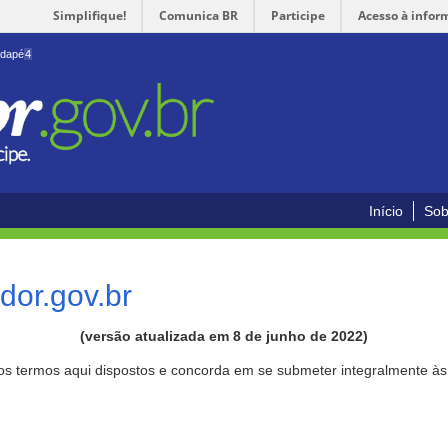
Simplifique!
Comunica BR
Participe
Acesso à infor
odapé
4
Início
Sob
or.gov.br
(versão atualizada em 8 de junho de 2022)
aos termos aqui dispostos e concorda em se submeter integralmente à