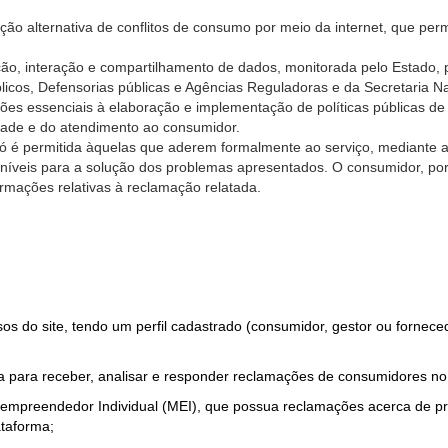
ão alternativa de conflitos de consumo por meio da internet, que perm
ção, interação e compartilhamento de dados, monitorada pelo Estado, 
úblicos, Defensorias públicas e Agências Reguladoras e da Secretaria 
ões essenciais à elaboração e implementação de políticas públicas de
dade e do atendimento ao consumidor.
só é permitida àquelas que aderem formalmente ao serviço, mediante
sponíveis para a solução dos problemas apresentados. O consumidor, po
rmações relativas à reclamação relatada.
rsos do site, tendo um perfil cadastrado (consumidor, gestor ou fornec
 para receber, analisar e responder reclamações de consumidores no
roempreendedor Individual (MEI), que possua reclamações acerca de 
taforma;