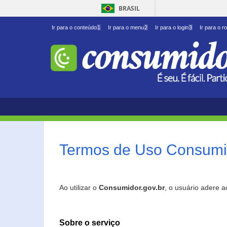
BRASIL
Ir para o conteúdo
1
Ir para o menu
2
Ir para o login
3
Ir para o r
Termos de Uso Consumid
Ao utilizar o
Consumidor.gov.br
, o usuário adere 
Sobre o serviço