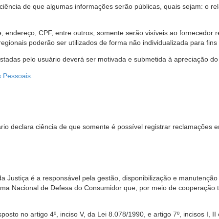
 ciência de que algumas informações serão públicas, quais sejam: o re
me, endereço, CPF, entre outros, somente serão visíveis ao fornecedor
gionais poderão ser utilizados de forma não individualizada para fins e
estadas pelo usuário deverá ser motivada e submetida à apreciação do 
s Pessoais.
io declara ciência de que somente é possível registrar reclamações e
da Justiça é a responsável pela gestão, disponibilização e manutenção
tema Nacional de Defesa do Consumidor que, por meio de cooperação 
sto no artigo 4º, inciso V, da Lei 8.078/1990, e artigo 7º, incisos I, II