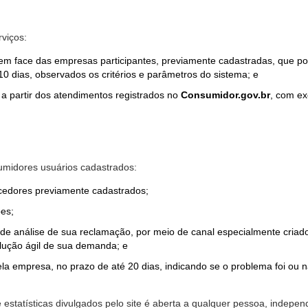
rviços:
em face das empresas participantes, previamente cadastradas, que por
0 dias, observados os critérios e parâmetros do sistema; e
a partir dos atendimentos registrados no
Consumidor.gov.br
, com ex
midores usuários cadastrados:
ecedores previamente cadastrados;
es;
o de análise de sua reclamação, por meio de canal especialmente cr
olução ágil de sua demanda; e
ela empresa, no prazo de até 20 dias, indicando se o problema foi ou n
e estatísticas divulgados pelo site é aberta a qualquer pessoa, indep