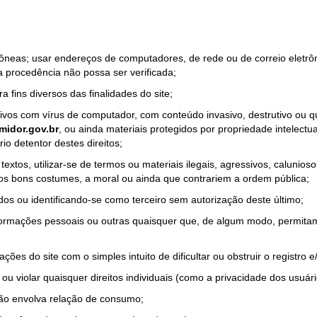
rrôneas; usar endereços de computadores, de rede ou de correio eletr
a procedência não possa ser verificada;
a fins diversos das finalidades do site;
quivos com vírus de computador, com conteúdo invasivo, destrutivo ou
idor.gov.br
, ou ainda materiais protegidos por propriedade intelectu
io detentor destes direitos;
tos, utilizar-se de termos ou materiais ilegais, agressivos, calunioso
 os bons costumes, a moral ou ainda que contrariem a ordem pública;
dos ou identificando-se como terceiro sem autorização deste último;
nformações pessoais ou outras quaisquer que, de algum modo, permitam
ações do site com o simples intuito de dificultar ou obstruir o registr
ou violar quaisquer direitos individuais (como a privacidade dos usuár
não envolva relação de consumo;