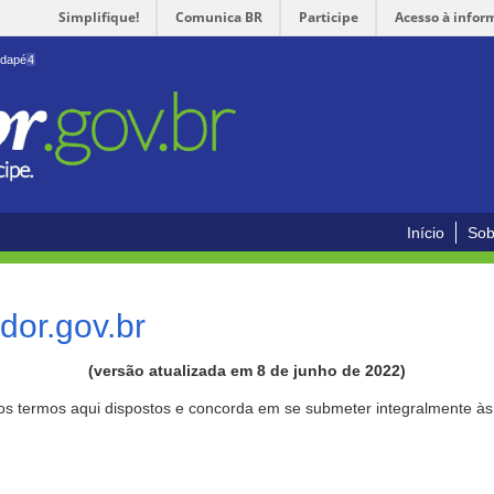
Simplifique!
Comunica BR
Participe
Acesso à infor
odapé
4
Início
Sob
or.gov.br
(versão atualizada em 8 de junho de 2022)
aos termos aqui dispostos e concorda em se submeter integralmente à