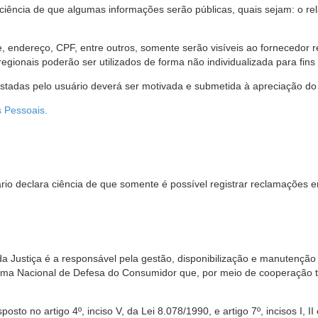
 ciência de que algumas informações serão públicas, quais sejam: o re
me, endereço, CPF, entre outros, somente serão visíveis ao fornecedor
gionais poderão ser utilizados de forma não individualizada para fins e
estadas pelo usuário deverá ser motivada e submetida à apreciação do 
s Pessoais.
io declara ciência de que somente é possível registrar reclamações e
da Justiça é a responsável pela gestão, disponibilização e manutenção
tema Nacional de Defesa do Consumidor que, por meio de cooperação 
sto no artigo 4º, inciso V, da Lei 8.078/1990, e artigo 7º, incisos I, II