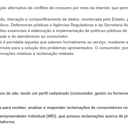
ão alternativa de conflitos de consumo por meio da internet, que perm
ção, interação e compartilhamento de dados, monitorada pelo Estado, 
úblicos, Defensorias públicas e Agências Reguladoras e da Secretaria 
ões essenciais à elaboração e implementação de políticas públicas de
dade e do atendimento ao consumidor.
só é permitida àquelas que aderem formalmente ao serviço, mediante
sponíveis para a solução dos problemas apresentados. O consumidor, po
rmações relativas à reclamação relatada.
rsos do site, tendo um perfil cadastrado (consumidor, gestor ou fornec
 para receber, analisar e responder reclamações de consumidores no
roempreendedor Individual (MEI), que possua reclamações acerca de 
taforma;