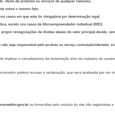
de, oferta de produtos ou serviços de qualquer natureza;
ade sobre o mesmo fato;
 nos casos em que esta for obrigatória por determinação legal;
dica, exceto nos casos de Microempreendedor Individual (MEI);
a propor renegociações de dívidas abaixo do valor principal devido, sen
 não seja responsável pelo produto ou serviço contratado/ofertado, e
pode implicar o cancelamento da reclamação e/ou do cadastro do usu
ornecedor poderá recusar a reclamação, que será analisada por um ór
nsumidor.gov.br
ou fornecidas pelo usuário do site são registradas