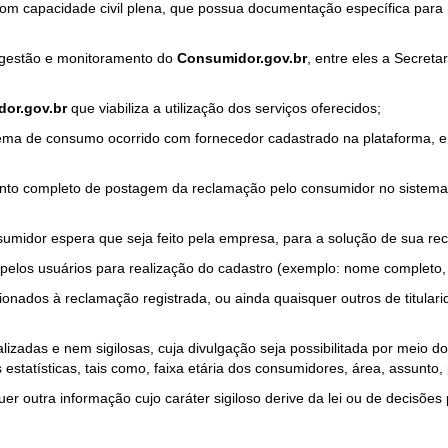
com capacidade civil plena, que possua documentação específica para 
a gestão e monitoramento do
Consumidor.gov.br
, entre eles a Secret
or.gov.br
que viabiliza a utilização dos serviços oferecidos;
ma de consumo ocorrido com fornecedor cadastrado na plataforma, em
to completo de postagem da reclamação pelo consumidor no sistema
sumidor espera que seja feito pela empresa, para a solução de sua re
pelos usuários para realização do cadastro (exemplo: nome completo, t
onados à reclamação registrada, ou ainda quaisquer outros de titularid
lizadas e nem sigilosas, cuja divulgação seja possibilitada por meio do
estatísticas, tais como, faixa etária dos consumidores, área, assunto
r outra informação cujo caráter sigiloso derive da lei ou de decisões p