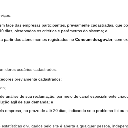
rviços:
em face das empresas participantes, previamente cadastradas, que por
0 dias, observados os critérios e parâmetros do sistema; e
a partir dos atendimentos registrados no
Consumidor.gov.br
, com ex
midores usuários cadastrados:
ecedores previamente cadastrados;
es;
o de análise de sua reclamação, por meio de canal especialmente cr
olução ágil de sua demanda; e
ela empresa, no prazo de até 20 dias, indicando se o problema foi ou n
e estatísticas divulgados pelo site é aberta a qualquer pessoa, indep