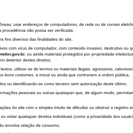
rrôneas; usar endereços de computadores, de rede ou de correio eletr
a procedência não possa ser verificada;
a fins diversos das finalidades do site;
quivos com vírus de computador, com conteúdo invasivo, destrutivo ou
idor.gov.br
, ou ainda materiais protegidos por propriedade intelectu
io detentor destes direitos;
tos, utilizar-se de termos ou materiais ilegais, agressivos, calunioso
 os bons costumes, a moral ou ainda que contrariem a ordem pública;
dos ou identificando-se como terceiro sem autorização deste último;
nformações pessoais ou outras quaisquer que, de algum modo, permitam
ações do site com o simples intuito de dificultar ou obstruir o registr
ou violar quaisquer direitos individuais (como a privacidade dos usuár
não envolva relação de consumo;