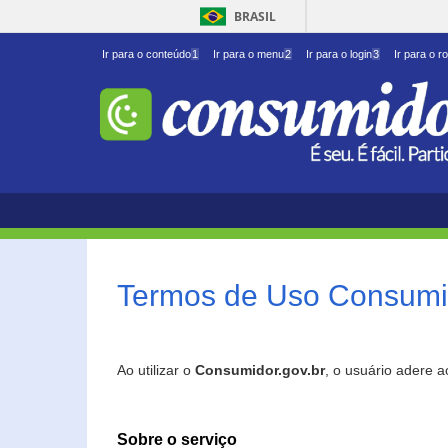
BRASIL
Ir para o conteúdo
1
Ir para o menu
2
Ir para o login
3
Ir para o r
Termos de Uso Consumid
Ao utilizar o
Consumidor.gov.br
, o usuário adere 
Sobre o serviço