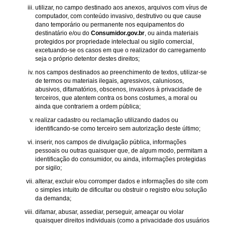
utilizar, no campo destinado aos anexos, arquivos com vírus de
computador, com conteúdo invasivo, destrutivo ou que cause
dano temporário ou permanente nos equipamentos do
destinatário e/ou do
Consumidor.gov.br
, ou ainda materiais
protegidos por propriedade intelectual ou sigilo comercial,
excetuando-se os casos em que o realizador do carregamento
seja o próprio detentor destes direitos;
nos campos destinados ao preenchimento de textos, utilizar-se
de termos ou materiais ilegais, agressivos, caluniosos,
abusivos, difamatórios, obscenos, invasivos à privacidade de
terceiros, que atentem contra os bons costumes, a moral ou
ainda que contrariem a ordem pública;
realizar cadastro ou reclamação utilizando dados ou
identificando-se como terceiro sem autorização deste último;
inserir, nos campos de divulgação pública, informações
pessoais ou outras quaisquer que, de algum modo, permitam a
identificação do consumidor, ou ainda, informações protegidas
por sigilo;
alterar, excluir e/ou corromper dados e informações do site com
o simples intuito de dificultar ou obstruir o registro e/ou solução
da demanda;
difamar, abusar, assediar, perseguir, ameaçar ou violar
quaisquer direitos individuais (como a privacidade dos usuários