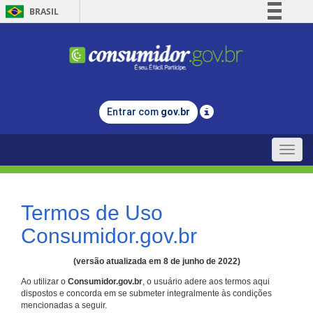
BRASIL
Simplifique!
Comunica BR
Participe
Acesso à informação
Entrar com
gov.br
Legislação
Canais
Toggle
naviga
Termos de Uso
Consumidor.gov.br
(versão atualizada em 8 de junho de 2022)
Ao utilizar o
Consumidor.gov.br
, o usuário adere aos termos aqui
dispostos e concorda em se submeter integralmente às condições
mencionadas a seguir.