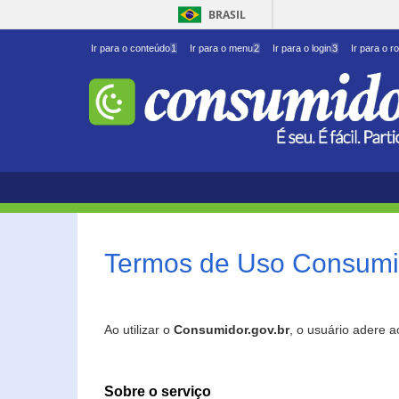
BRASIL
Ir para o conteúdo
1
Ir para o menu
2
Ir para o login
3
Ir para o r
Termos de Uso Consumid
Ao utilizar o
Consumidor.gov.br
, o usuário adere 
Sobre o serviço