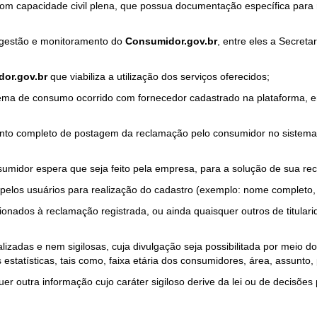
com capacidade civil plena, que possua documentação específica para 
a gestão e monitoramento do
Consumidor.gov.br
, entre eles a Secret
or.gov.br
que viabiliza a utilização dos serviços oferecidos;
ma de consumo ocorrido com fornecedor cadastrado na plataforma, em
to completo de postagem da reclamação pelo consumidor no sistema
sumidor espera que seja feito pela empresa, para a solução de sua re
pelos usuários para realização do cadastro (exemplo: nome completo, t
onados à reclamação registrada, ou ainda quaisquer outros de titularid
lizadas e nem sigilosas, cuja divulgação seja possibilitada por meio do
estatísticas, tais como, faixa etária dos consumidores, área, assunto
r outra informação cujo caráter sigiloso derive da lei ou de decisões p