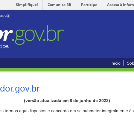
Simplifique!
Comunica BR
Participe
Acesso à infor
odapé
4
Início
Sob
or.gov.br
(versão atualizada em 8 de junho de 2022)
aos termos aqui dispostos e concorda em se submeter integralmente à