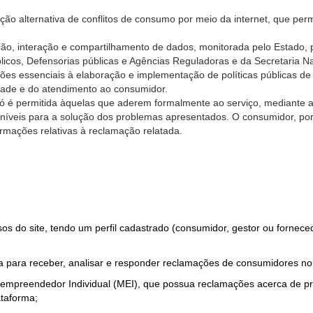
ão alternativa de conflitos de consumo por meio da internet, que perm
ção, interação e compartilhamento de dados, monitorada pelo Estado, 
úblicos, Defensorias públicas e Agências Reguladoras e da Secretaria 
ões essenciais à elaboração e implementação de políticas públicas de
dade e do atendimento ao consumidor.
só é permitida àquelas que aderem formalmente ao serviço, mediante
sponíveis para a solução dos problemas apresentados. O consumidor, po
rmações relativas à reclamação relatada.
rsos do site, tendo um perfil cadastrado (consumidor, gestor ou fornec
 para receber, analisar e responder reclamações de consumidores no
roempreendedor Individual (MEI), que possua reclamações acerca de 
taforma;