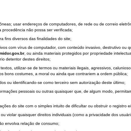
rrôneas; usar endereços de computadores, de rede ou de correio eletr
a procedência não possa ser verificada;
a fins diversos das finalidades do site;
quivos com vírus de computador, com conteúdo invasivo, destrutivo ou
idor.gov.br
, ou ainda materiais protegidos por propriedade intelectu
io detentor destes direitos;
tos, utilizar-se de termos ou materiais ilegais, agressivos, calunioso
 os bons costumes, a moral ou ainda que contrariem a ordem pública;
dos ou identificando-se como terceiro sem autorização deste último;
nformações pessoais ou outras quaisquer que, de algum modo, permitam
ações do site com o simples intuito de dificultar ou obstruir o registr
ou violar quaisquer direitos individuais (como a privacidade dos usuár
não envolva relação de consumo;