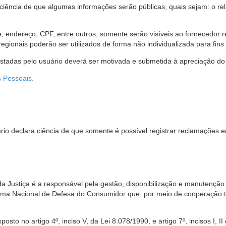
 ciência de que algumas informações serão públicas, quais sejam: o re
me, endereço, CPF, entre outros, somente serão visíveis ao fornecedor
gionais poderão ser utilizados de forma não individualizada para fins e
estadas pelo usuário deverá ser motivada e submetida à apreciação do 
s Pessoais.
io declara ciência de que somente é possível registrar reclamações e
da Justiça é a responsável pela gestão, disponibilização e manutenção
tema Nacional de Defesa do Consumidor que, por meio de cooperação 
sto no artigo 4º, inciso V, da Lei 8.078/1990, e artigo 7º, incisos I, II