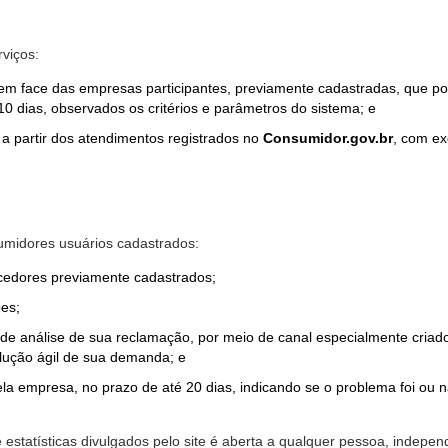
rviços:
em face das empresas participantes, previamente cadastradas, que por
0 dias, observados os critérios e parâmetros do sistema; e
a partir dos atendimentos registrados no
Consumidor.gov.br
, com ex
midores usuários cadastrados:
ecedores previamente cadastrados;
es;
o de análise de sua reclamação, por meio de canal especialmente cr
olução ágil de sua demanda; e
ela empresa, no prazo de até 20 dias, indicando se o problema foi ou n
e estatísticas divulgados pelo site é aberta a qualquer pessoa, indep