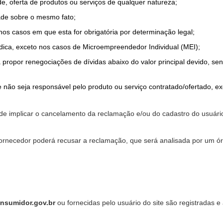
de, oferta de produtos ou serviços de qualquer natureza;
ade sobre o mesmo fato;
 nos casos em que esta for obrigatória por determinação legal;
dica, exceto nos casos de Microempreendedor Individual (MEI);
a propor renegociações de dívidas abaixo do valor principal devido, sen
 não seja responsável pelo produto ou serviço contratado/ofertado, e
pode implicar o cancelamento da reclamação e/ou do cadastro do usu
ornecedor poderá recusar a reclamação, que será analisada por um ór
nsumidor.gov.br
ou fornecidas pelo usuário do site são registradas